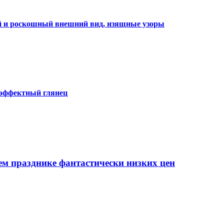
ий и роскошный внешний вид, изящные узоры
 эффектный глянец
ем празднике фантастически низких цен