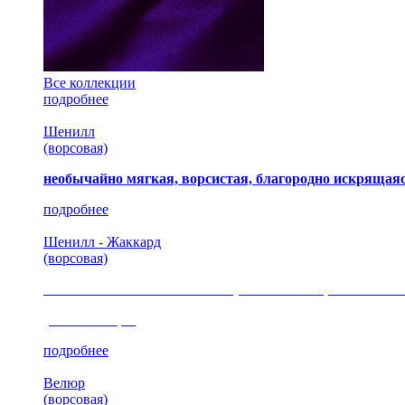
Все коллекции
подробнее
Шенилл
(ворсовая)
необычайно мягкая, ворсистая, благородно искрящаяс
подробнее
Шенилл - Жаккард
(ворсовая)
сочетание шелковистых и ворсовых нитей, изысканные
(35 коллекция)
подробнее
Велюр
(ворсовая)