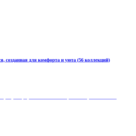
я, созданная для комфорта и уюта
(56 коллекций)
 рисунки, красота и мягкость, неповторимый стиль