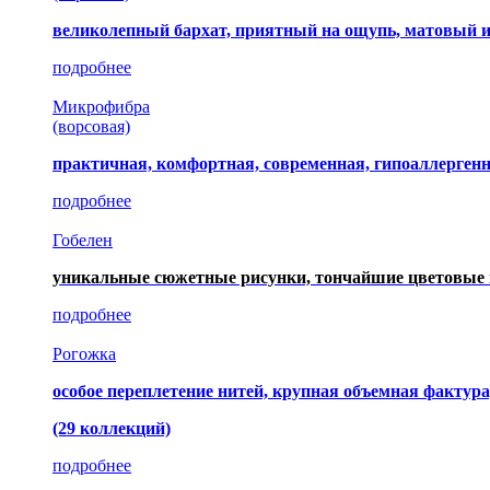
великолепный бархат, приятный на ощупь, матовый 
подробнее
Микрофибра
(ворсовая)
практичная, комфортная, современная, гипоаллерген
подробнее
Гобелен
уникальные сюжетные рисунки, тончайшие цветовые 
подробнее
Рогожка
особое переплетение нитей, крупная объемная фактура
(29 коллекций)
подробнее