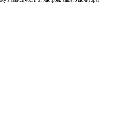
ону в зависимости от настроек вашего монитора!