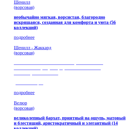
Шенилл
(ворсовая)
необычайно мягкая, ворсистая, благородно
искрящаяся, созданная для комфорта и уюта
(56
коллекций)
подробнее
Шенилл - Жаккард
(ворсовая)
сочетание шелковистых и ворсовых нитей,
изысканные рисунки, красота и мягкость,
неповторимый стиль
(35 коллекция)
подробнее
Велюр
(ворсовая)
великолепный бархат, приятный на ощупь, матовый
и блестящий, аристократичный и элегантный
(14
коллекций)