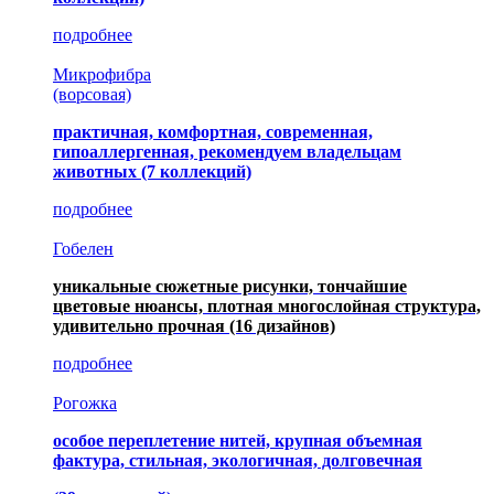
подробнее
Микрофибра
(ворсовая)
практичная, комфортная, современная,
гипоаллергенная, рекомендуем владельцам
животных (7 коллекций)
подробнее
Гобелен
уникальные сюжетные рисунки, тончайшие
цветовые нюансы, плотная многослойная структура,
удивительно прочная
(16 дизайнов)
подробнее
Рогожка
особое переплетение нитей, крупная объемная
фактура, стильная, экологичная, долговечная