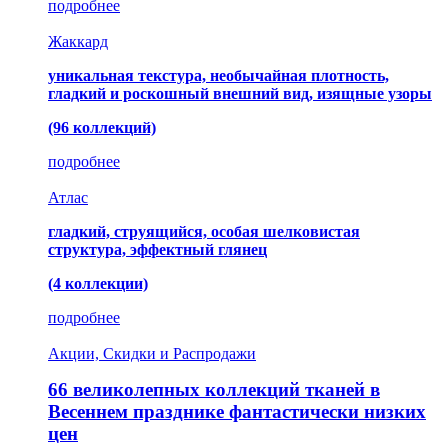
подробнее
Жаккард
уникальная текстура, необычайная плотность,
гладкий и роскошный внешний вид, изящные узоры
(96 коллекций)
подробнее
Атлас
гладкий, струящийся, особая шелковистая
структура, эффектный глянец
(4 коллекции)
подробнее
Акции, Скидки и Распродажи
66 великолепных коллекций тканей в
Весеннем празднике фантастически низких
цен