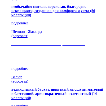
необычайно мягкая, ворсистая, благородно
искрящаяся, созданная для комфорта и уюта
(56
коллекций)
подробнее
Шенилл - Жаккард
(ворсовая)
сочетание шелковистых и ворсовых нитей,
изысканные рисунки, красота и мягкость,
неповторимый стиль
(35 коллекция)
подробнее
Велюр
(ворсовая)
великолепный бархат, приятный на ощупь, матовый
и блестящий, аристократичный и элегантный
(14
коллекций)
подробнее