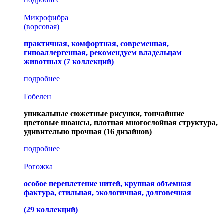
Микрофибра
(ворсовая)
практичная, комфортная, современная,
гипоаллергенная, рекомендуем владельцам
животных (7 коллекций)
подробнее
Гобелен
уникальные сюжетные рисунки, тончайшие
цветовые нюансы, плотная многослойная структура,
удивительно прочная
(16 дизайнов)
подробнее
Рогожка
особое переплетение нитей, крупная объемная
фактура, стильная, экологичная, долговечная
(29 коллекций)