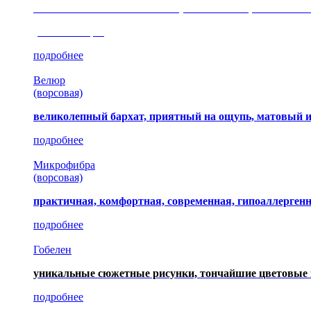
сочетание шелковистых и ворсовых нитей, изысканные
(35 коллекция)
подробнее
Велюр
(ворсовая)
великолепный бархат, приятный на ощупь, матовый 
подробнее
Микрофибра
(ворсовая)
практичная, комфортная, современная, гипоаллерген
подробнее
Гобелен
уникальные сюжетные рисунки, тончайшие цветовые 
подробнее