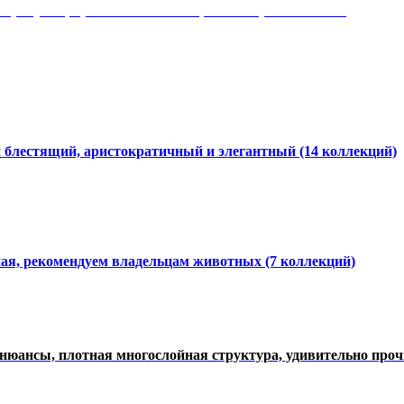
 рисунки, красота и мягкость, неповторимый стиль
и блестящий, аристократичный и элегантный
(14 коллекций)
ная, рекомендуем владельцам животных (7 коллекций)
нюансы, плотная многослойная структура, удивительно про