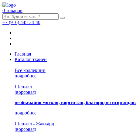
0 товаров
+7
(916)
445-34-40
Главная
Каталог тканей
Все коллекции
подробнее
Шенилл
(ворсовая)
необычайно мягкая, ворсистая, благородно искрящаяс
подробнее
Шенилл - Жаккард
(ворсовая)