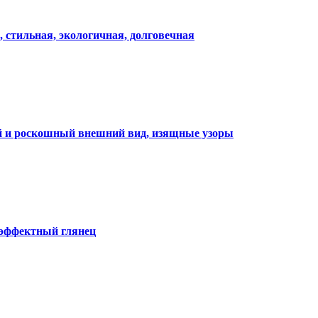
, стильная, экологичная, долговечная
ий и роскошный внешний вид, изящные узоры
 эффектный глянец