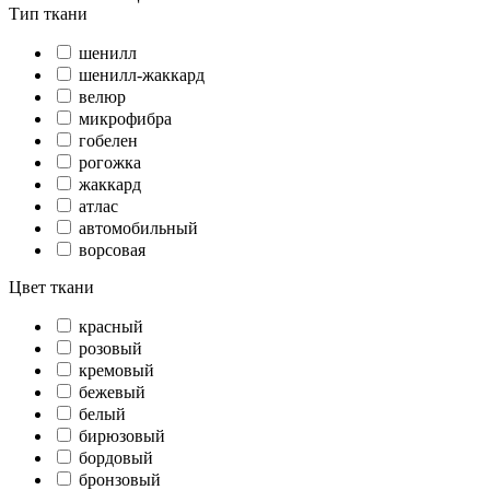
Тип ткани
шенилл
шенилл-жаккард
велюр
микрофибра
гобелен
рогожка
жаккард
атлас
автомобильный
ворсовая
Цвет ткани
красный
розовый
кремовый
бежевый
белый
бирюзовый
бордовый
бронзовый