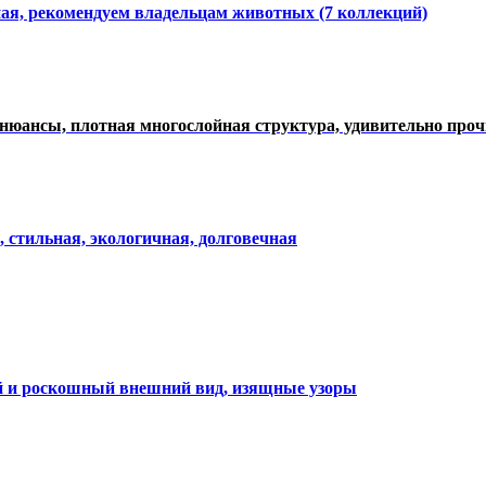
ная, рекомендуем владельцам животных (7 коллекций)
нюансы, плотная многослойная структура, удивительно про
, стильная, экологичная, долговечная
ий и роскошный внешний вид, изящные узоры