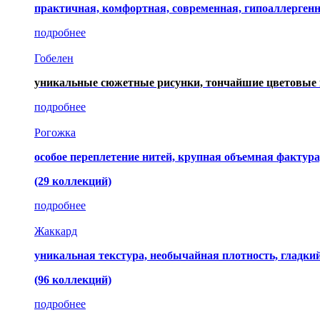
практичная, комфортная, современная, гипоаллерген
подробнее
Гобелен
уникальные сюжетные рисунки, тончайшие цветовые 
подробнее
Рогожка
особое переплетение нитей, крупная объемная фактура
(29 коллекций)
подробнее
Жаккард
уникальная текстура, необычайная плотность, гладк
(96 коллекций)
подробнее