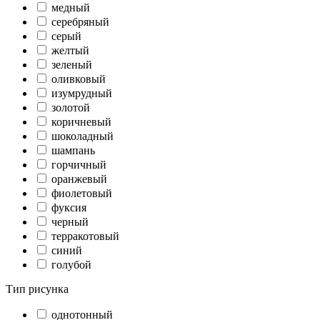
медный
серебряный
серый
желтый
зеленый
оливковый
изумрудный
золотой
коричневый
шоколадный
шампань
горчичный
оранжевый
фиолетовый
фуксия
черный
терракотовый
синий
голубой
Тип рисунка
однотонный