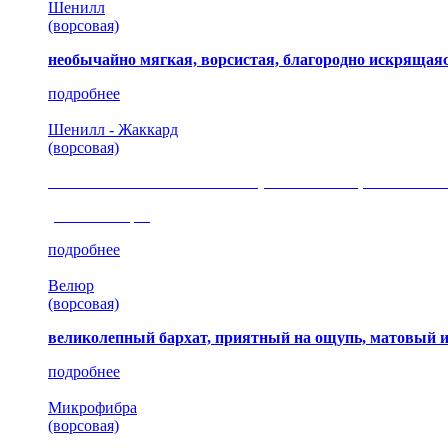
Шенилл
(ворсовая)
необычайно мягкая, ворсистая, благородно искрящаяс
подробнее
Шенилл - Жаккард
(ворсовая)
сочетание шелковистых и ворсовых нитей, изысканные
(35 коллекция)
подробнее
Велюр
(ворсовая)
великолепный бархат, приятный на ощупь, матовый 
подробнее
Микрофибра
(ворсовая)