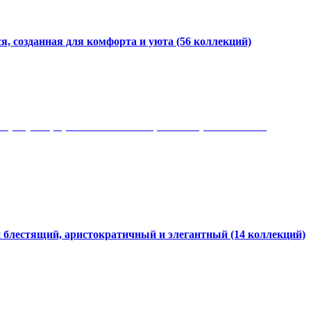
я, созданная для комфорта и уюта
(56 коллекций)
 рисунки, красота и мягкость, неповторимый стиль
и блестящий, аристократичный и элегантный
(14 коллекций)