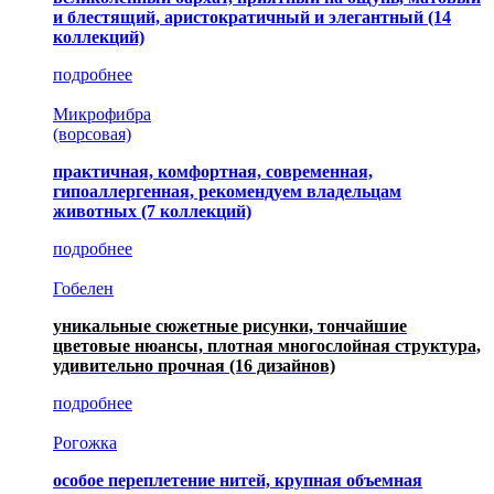
и блестящий, аристократичный и элегантный
(14
коллекций)
подробнее
Микрофибра
(ворсовая)
практичная, комфортная, современная,
гипоаллергенная, рекомендуем владельцам
животных (7 коллекций)
подробнее
Гобелен
уникальные сюжетные рисунки, тончайшие
цветовые нюансы, плотная многослойная структура,
удивительно прочная
(16 дизайнов)
подробнее
Рогожка
особое переплетение нитей, крупная объемная