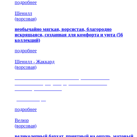
подробнее
Шенилл
(ворсовая)
необычайно мягкая, ворсистая, благородно
искрящаяся, созданная для комфорта и уюта
(56
коллекций)
подробнее
Шенилл - Жаккард
(ворсовая)
сочетание шелковистых и ворсовых нитей,
изысканные рисунки, красота и мягкость,
неповторимый стиль
(35 коллекция)
подробнее
Велюр
(ворсовая)
великолепный бархат, приятный на ощупь, матовый