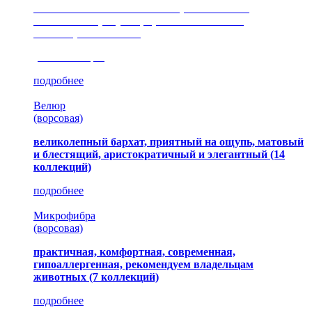
сочетание шелковистых и ворсовых нитей,
изысканные рисунки, красота и мягкость,
неповторимый стиль
(35 коллекция)
подробнее
Велюр
(ворсовая)
великолепный бархат, приятный на ощупь, матовый
и блестящий, аристократичный и элегантный
(14
коллекций)
подробнее
Микрофибра
(ворсовая)
практичная, комфортная, современная,
гипоаллергенная, рекомендуем владельцам
животных (7 коллекций)
подробнее