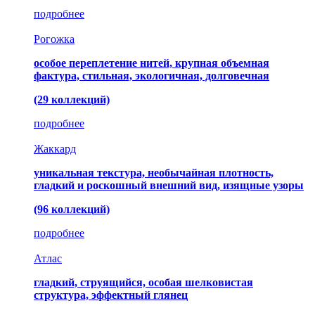
подробнее
Рогожка
особое переплетение нитей, крупная объемная
фактура, стильная, экологичная, долговечная
(29 коллекций)
подробнее
Жаккард
уникальная текстура, необычайная плотность,
гладкий и роскошный внешний вид, изящные узоры
(96 коллекций)
подробнее
Атлас
гладкий, струящийся, особая шелковистая
структура, эффектный глянец