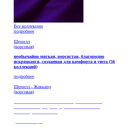
Все коллекции
подробнее
Шенилл
(ворсовая)
необычайно мягкая, ворсистая, благородно
искрящаяся, созданная для комфорта и уюта
(56
коллекций)
подробнее
Шенилл - Жаккард
(ворсовая)
сочетание шелковистых и ворсовых нитей,
изысканные рисунки, красота и мягкость,
неповторимый стиль
(35 коллекция)