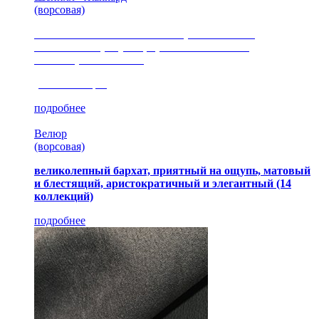
(ворсовая)
сочетание шелковистых и ворсовых нитей,
изысканные рисунки, красота и мягкость,
неповторимый стиль
(35 коллекция)
подробнее
Велюр
(ворсовая)
великолепный бархат, приятный на ощупь, матовый
и блестящий, аристократичный и элегантный
(14
коллекций)
подробнее