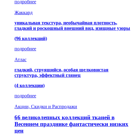
подробнее
Жаккард
уникальная текстура, необычайная плотность,
гладкий и роскошный внешний вид, изящные узоры
(96 коллекций)
подробнее
Атлас
гладкий, струящийся, особая шелковистая
структура, эффектный глянец
(4 коллекции)
подробнее
Акции, Скидки и Распродажи
66 великолепных коллекций тканей в
Весеннем празднике фантастически низких
цен