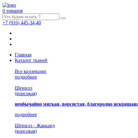
0 товаров
+7
(916)
445-34-40
Главная
Каталог тканей
Все коллекции
подробнее
Шенилл
(ворсовая)
необычайно мягкая, ворсистая, благородно искрящаяс
подробнее
Шенилл - Жаккард
(ворсовая)