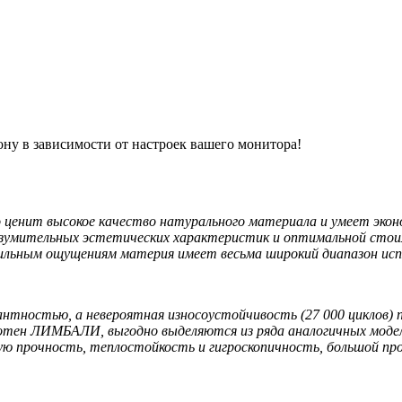
ону в зависимости от настроек вашего монитора!
енит высокое качество натурального материала и умеет экон
зумительных эстетических характеристик и оптимальной стоим
тильным ощущениям материя имеет весьма широкий диапазон исп
тностью, а невероятная износоустойчивость (27 000 циклов) п
олотен ЛИМБАЛИ, выгодно выделяются из ряда аналогичных моде
ю прочность, теплостойкость и гигроскопичность, большой про