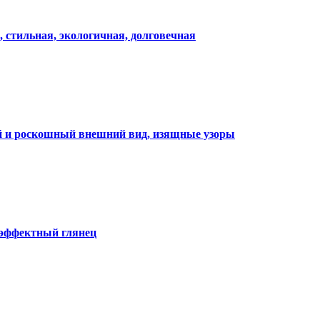
, стильная, экологичная, долговечная
ий и роскошный внешний вид, изящные узоры
 эффектный глянец