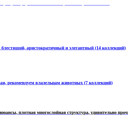
 рисунки, красота и мягкость, неповторимый стиль
и блестящий, аристократичный и элегантный
(14 коллекций)
ная, рекомендуем владельцам животных (7 коллекций)
нюансы, плотная многослойная структура, удивительно про