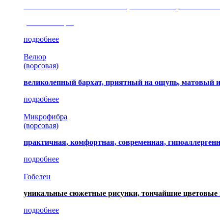
сочетание шелковистых и ворсовых нитей, изысканные
(35 коллекция)
подробнее
Велюр
(ворсовая)
великолепный бархат, приятный на ощупь, матовый 
подробнее
Микрофибра
(ворсовая)
практичная, комфортная, современная, гипоаллерген
подробнее
Гобелен
уникальные сюжетные рисунки, тончайшие цветовые 
подробнее