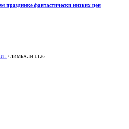
ем празднике фантастически низких цен
И !
/
ЛИМБАЛИ LT26