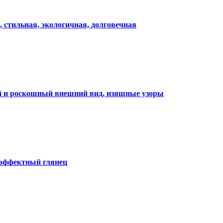
, стильная, экологичная, долговечная
ий и роскошный внешний вид, изящные узоры
 эффектный глянец