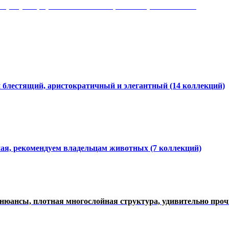
 рисунки, красота и мягкость, неповторимый стиль
и блестящий, аристократичный и элегантный
(14 коллекций)
ная, рекомендуем владельцам животных (7 коллекций)
нюансы, плотная многослойная структура, удивительно про