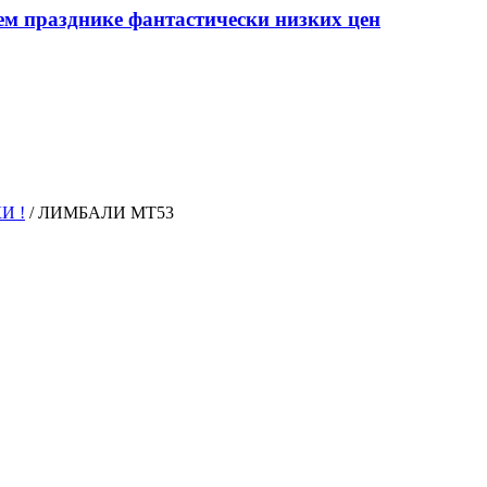
ем празднике фантастически низких цен
И !
/
ЛИМБАЛИ MT53