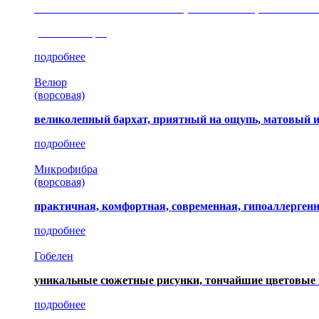
сочетание шелковистых и ворсовых нитей, изысканные
(35 коллекция)
подробнее
Велюр
(ворсовая)
великолепный бархат, приятный на ощупь, матовый 
подробнее
Микрофибра
(ворсовая)
практичная, комфортная, современная, гипоаллерген
подробнее
Гобелен
уникальные сюжетные рисунки, тончайшие цветовые 
подробнее