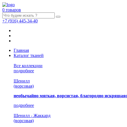
0 товаров
+7
(916)
445-34-40
Главная
Каталог тканей
Все коллекции
подробнее
Шенилл
(ворсовая)
необычайно мягкая, ворсистая, благородно искрящаяс
подробнее
Шенилл - Жаккард
(ворсовая)