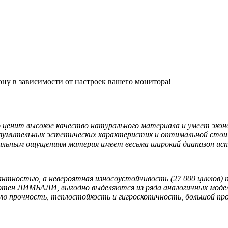
ону в зависимости от настроек вашего монитора!
енит высокое качество натурального материала и умеет экон
зумительных эстетических характеристик и оптимальной стоим
тильным ощущениям материя имеет весьма широкий диапазон исп
тностью, а невероятная износоустойчивость (27 000 циклов) п
олотен ЛИМБАЛИ, выгодно выделяются из ряда аналогичных моде
ю прочность, теплостойкость и гигроскопичность, большой про