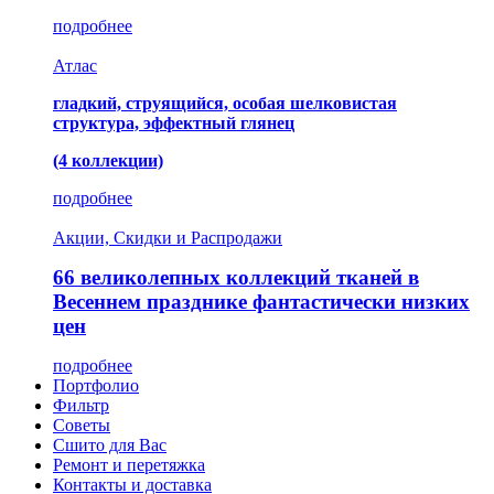
подробнее
Атлас
гладкий, струящийся, особая шелковистая
структура, эффектный глянец
(4 коллекции)
подробнее
Акции, Скидки и Распродажи
66 великолепных коллекций тканей в
Весеннем празднике фантастически низких
цен
подробнее
Портфолио
Фильтр
Советы
Сшито для Вас
Ремонт и перетяжка
Контакты и доставка