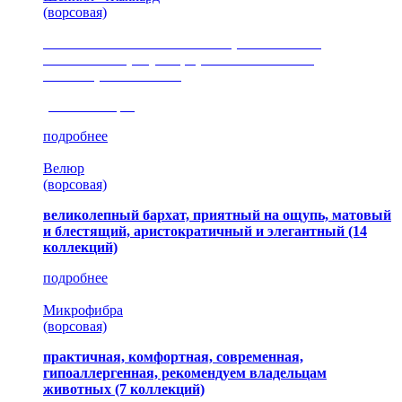
(ворсовая)
сочетание шелковистых и ворсовых нитей,
изысканные рисунки, красота и мягкость,
неповторимый стиль
(35 коллекция)
подробнее
Велюр
(ворсовая)
великолепный бархат, приятный на ощупь, матовый
и блестящий, аристократичный и элегантный
(14
коллекций)
подробнее
Микрофибра
(ворсовая)
практичная, комфортная, современная,
гипоаллергенная, рекомендуем владельцам
животных (7 коллекций)