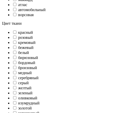
атлас
автомобильный
ворсовая
Цвет ткани
красный
розовый
кремовый
бежевый
белый
бирюзовый
бордовый
бронзовый
медный
серебряный
серый
желтый
зеленый
оливковый
изумрудный
золотой