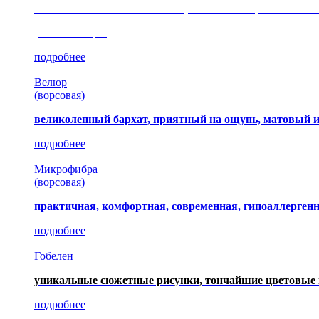
сочетание шелковистых и ворсовых нитей, изысканные
(35 коллекция)
подробнее
Велюр
(ворсовая)
великолепный бархат, приятный на ощупь, матовый 
подробнее
Микрофибра
(ворсовая)
практичная, комфортная, современная, гипоаллерген
подробнее
Гобелен
уникальные сюжетные рисунки, тончайшие цветовые 
подробнее