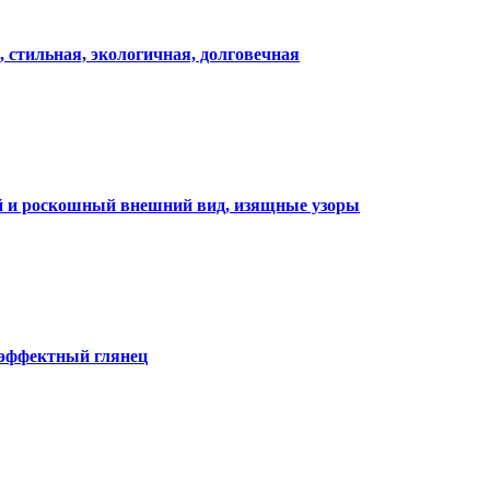
, стильная, экологичная, долговечная
ий и роскошный внешний вид, изящные узоры
 эффектный глянец