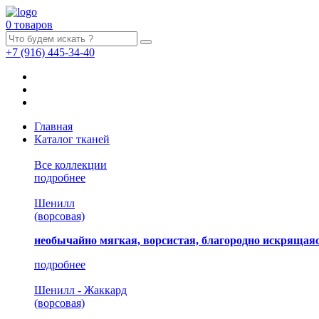
0 товаров
+7
(916)
445-34-40
Главная
Каталог тканей
Все коллекции
подробнее
Шенилл
(ворсовая)
необычайно мягкая, ворсистая, благородно искрящаяс
подробнее
Шенилл - Жаккард
(ворсовая)