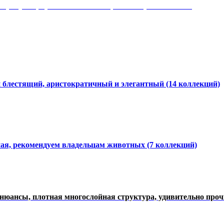
 рисунки, красота и мягкость, неповторимый стиль
и блестящий, аристократичный и элегантный
(14 коллекций)
ная, рекомендуем владельцам животных (7 коллекций)
нюансы, плотная многослойная структура, удивительно про