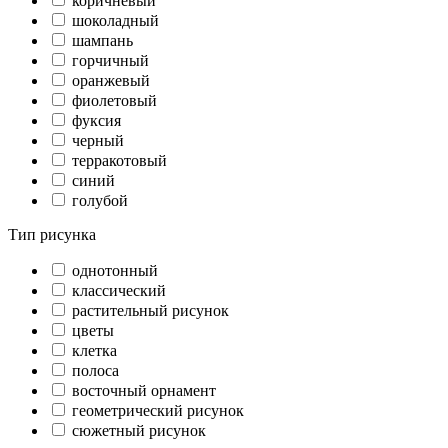
коричневый
шоколадный
шампань
горчичный
оранжевый
фиолетовый
фуксия
черный
терракотовый
синий
голубой
Тип рисунка
однотонный
классический
растительный рисунок
цветы
клетка
полоса
восточный орнамент
геометрический рисунок
сюжетный рисунок