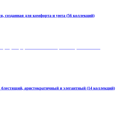
я, созданная для комфорта и уюта
(56 коллекций)
 рисунки, красота и мягкость, неповторимый стиль
и блестящий, аристократичный и элегантный
(14 коллекций)