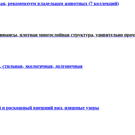
ная, рекомендуем владельцам животных (7 коллекций)
нюансы, плотная многослойная структура, удивительно про
, стильная, экологичная, долговечная
ий и роскошный внешний вид, изящные узоры