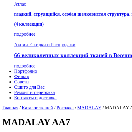
Атлас
гладкий, струящийся, особая шелковистая структура,
(4 коллекции)
подробнее
Акции, Скидки и Распродажи
66 великолепных коллекций тканей в Весенн
подробнее
Портфолио
Фильтр
Советы
Сшито для Вас
Ремонт и перетяжка
Контакты и доставка
Главная
/
Каталог тканей
/
Рогожка
/
MADALAY
/
MADALAY 
MADALAY AA7