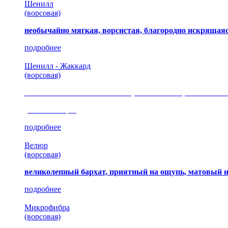
Шенилл
(ворсовая)
необычайно мягкая, ворсистая, благородно искрящаяс
подробнее
Шенилл - Жаккард
(ворсовая)
сочетание шелковистых и ворсовых нитей, изысканные
(35 коллекция)
подробнее
Велюр
(ворсовая)
великолепный бархат, приятный на ощупь, матовый 
подробнее
Микрофибра
(ворсовая)