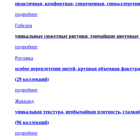
практичная, комфортная, современная, гипоаллерген
подробнее
Гобелен
уникальные сюжетные рисунки, тончайшие цветовые 
подробнее
Рогожка
особое переплетение нитей, крупная объемная фактура
(29 коллекций)
подробнее
Жаккард
уникальная текстура, необычайная плотность, гладк
(96 коллекций)
подробнее