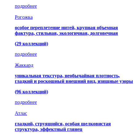
подробнее
Рогожка
особое переплетение нитей, крупная объемная
фактура, стильная, экологичная, долговечная
(29 коллекций)
подробнее
Жаккард
уникальная текстура, необычайная плотность,
гладкий и роскошный внешний вид, изящные узоры
(96 коллекций)
подробнее
Атлас
гладкий, струящийся, особая шелковистая
структура, эффектный глянец