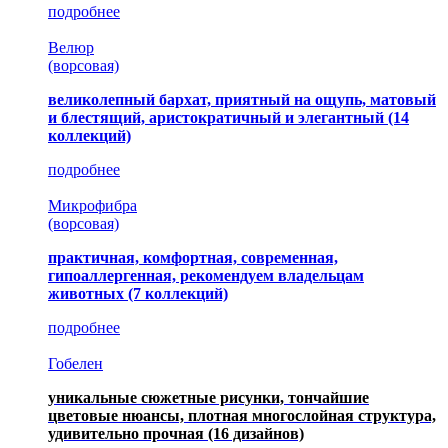
подробнее
Велюр
(ворсовая)
великолепный бархат, приятный на ощупь, матовый
и блестящий, аристократичный и элегантный
(14
коллекций)
подробнее
Микрофибра
(ворсовая)
практичная, комфортная, современная,
гипоаллергенная, рекомендуем владельцам
животных (7 коллекций)
подробнее
Гобелен
уникальные сюжетные рисунки, тончайшие
цветовые нюансы, плотная многослойная структура,
удивительно прочная
(16 дизайнов)