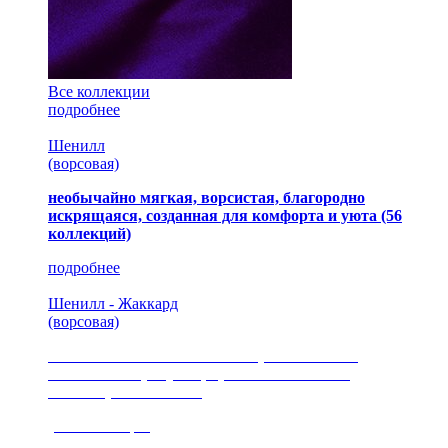
Все коллекции
подробнее
Шенилл
(ворсовая)
необычайно мягкая, ворсистая, благородно
искрящаяся, созданная для комфорта и уюта
(56
коллекций)
подробнее
Шенилл - Жаккард
(ворсовая)
сочетание шелковистых и ворсовых нитей,
изысканные рисунки, красота и мягкость,
неповторимый стиль
(35 коллекция)