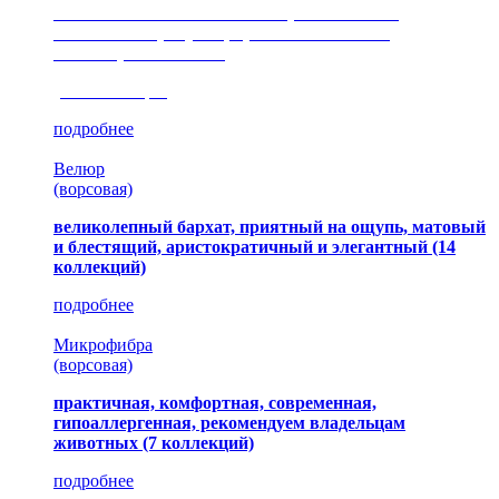
сочетание шелковистых и ворсовых нитей,
изысканные рисунки, красота и мягкость,
неповторимый стиль
(35 коллекция)
подробнее
Велюр
(ворсовая)
великолепный бархат, приятный на ощупь, матовый
и блестящий, аристократичный и элегантный
(14
коллекций)
подробнее
Микрофибра
(ворсовая)
практичная, комфортная, современная,
гипоаллергенная, рекомендуем владельцам
животных (7 коллекций)
подробнее