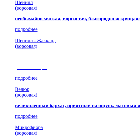
Шенилл
(ворсовая)
необычайно мягкая, ворсистая, благородно искрящаяс
подробнее
Шенилл - Жаккард
(ворсовая)
сочетание шелковистых и ворсовых нитей, изысканные
(35 коллекция)
подробнее
Велюр
(ворсовая)
великолепный бархат, приятный на ощупь, матовый 
подробнее
Микрофибра
(ворсовая)