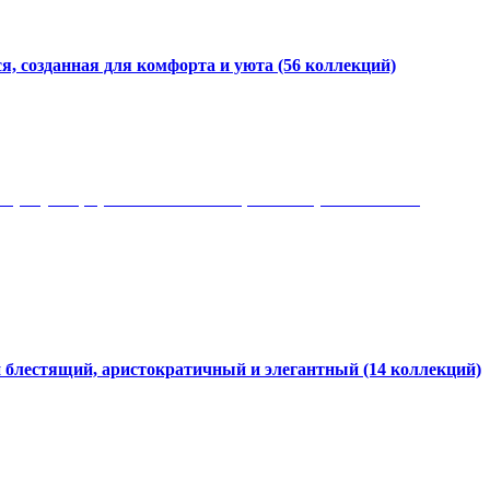
я, созданная для комфорта и уюта
(56 коллекций)
 рисунки, красота и мягкость, неповторимый стиль
и блестящий, аристократичный и элегантный
(14 коллекций)