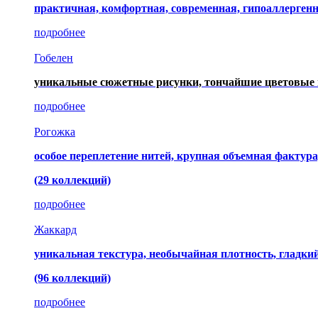
практичная, комфортная, современная, гипоаллерген
подробнее
Гобелен
уникальные сюжетные рисунки, тончайшие цветовые 
подробнее
Рогожка
особое переплетение нитей, крупная объемная фактура
(29 коллекций)
подробнее
Жаккард
уникальная текстура, необычайная плотность, гладк
(96 коллекций)
подробнее