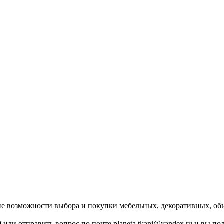
озможности выбора и покупки мебельных, декоративных, обив
0 или отправить вопрос по почте planeta.tkani@yandex.ru и вы 