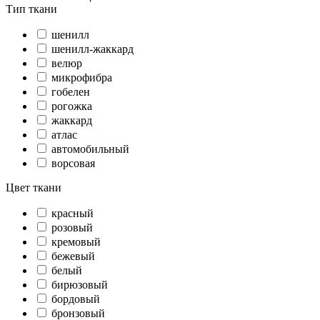
Тип ткани
шенилл
шенилл-жаккард
велюр
микрофибра
гобелен
рогожка
жаккард
атлас
автомобильный
ворсовая
Цвет ткани
красный
розовый
кремовый
бежевый
белый
бирюзовый
бордовый
бронзовый