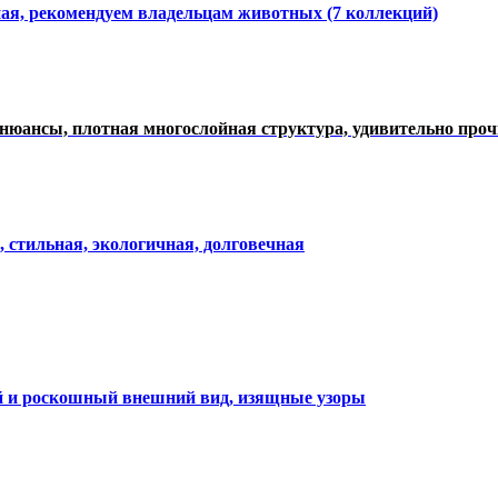
ная, рекомендуем владельцам животных (7 коллекций)
нюансы, плотная многослойная структура, удивительно про
, стильная, экологичная, долговечная
ий и роскошный внешний вид, изящные узоры