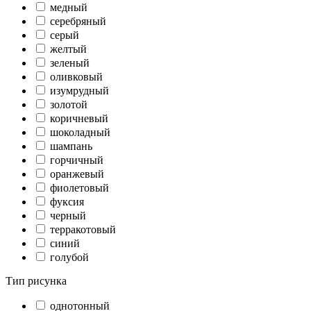
медный
серебряный
серый
желтый
зеленый
оливковый
изумрудный
золотой
коричневый
шоколадный
шампань
горчичный
оранжевый
фиолетовый
фуксия
черный
терракотовый
синий
голубой
Тип рисунка
однотонный