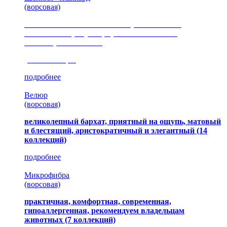
(ворсовая)
сочетание шелковистых и ворсовых нитей,
изысканные рисунки, красота и мягкость,
неповторимый стиль
(35 коллекция)
подробнее
Велюр
(ворсовая)
великолепный бархат, приятный на ощупь, матовый
и блестящий, аристократичный и элегантный
(14
коллекций)
подробнее
Микрофибра
(ворсовая)
практичная, комфортная, современная,
гипоаллергенная, рекомендуем владельцам
животных (7 коллекций)