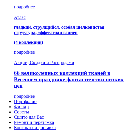
подробнее
Атлас
гладкий, струящийся, особая шелковистая
структура, эффектный глянец
(4 коллекции)
подробнее
Акции, Скидки и Распродажи
66 великолепных коллекций тканей в
Весеннем празднике фантастически низких
цен
подробнее
Портфолио
Фильтр
Советы
Сшито для Вас
Ремонт и перетяжка
Контакты и доставка