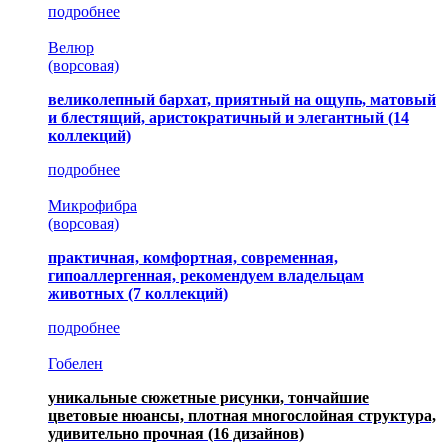
подробнее
Велюр
(ворсовая)
великолепный бархат, приятный на ощупь, матовый
и блестящий, аристократичный и элегантный
(14
коллекций)
подробнее
Микрофибра
(ворсовая)
практичная, комфортная, современная,
гипоаллергенная, рекомендуем владельцам
животных (7 коллекций)
подробнее
Гобелен
уникальные сюжетные рисунки, тончайшие
цветовые нюансы, плотная многослойная структура,
удивительно прочная
(16 дизайнов)