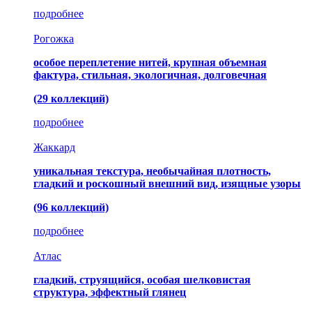
подробнее
Рогожка
особое переплетение нитей, крупная объемная
фактура, стильная, экологичная, долговечная
(29 коллекций)
подробнее
Жаккард
уникальная текстура, необычайная плотность,
гладкий и роскошный внешний вид, изящные узоры
(96 коллекций)
подробнее
Атлас
гладкий, струящийся, особая шелковистая
структура, эффектный глянец