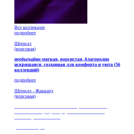
Все коллекции
подробнее
Шенилл
(ворсовая)
необычайно мягкая, ворсистая, благородно
искрящаяся, созданная для комфорта и уюта
(56
коллекций)
подробнее
Шенилл - Жаккард
(ворсовая)
сочетание шелковистых и ворсовых нитей,
изысканные рисунки, красота и мягкость,
неповторимый стиль
(35 коллекция)