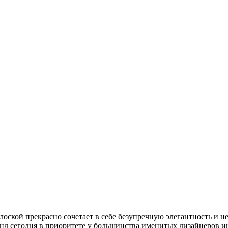
кой прекрасно сочетает в себе безупречную элегантность и не
нд сегодня в приоритете у большинства именитых дизайнеров и