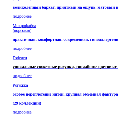
великолепный бархат, приятный на ощупь, матовый 
подробнее
Микрофибра
(ворсовая)
практичная, комфортная, современная, гипоаллерген
подробнее
Гобелен
уникальные сюжетные рисунки, тончайшие цветовые 
подробнее
Рогожка
особое переплетение нитей, крупная объемная фактура
(29 коллекций)
подробнее