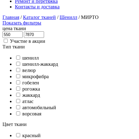
Ремонт и перетяжка
Контакты и доставка
Главная
/
Каталог тканей
/
Шенилл
/
МИРТО
Показать фильтры
цена ткани
Участие в акции
Тип ткани
шенилл
шенилл-жаккард
велюр
микрофибра
гобелен
рогожка
жаккард
атлас
автомобильный
ворсовая
Цвет ткани
красный