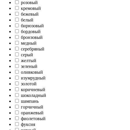
розовый
кремовый
бежевый
белый
бирюзовый
бордовый
бронзовый
медный
серебряный
серый
желтый
зеленый
оливковый
изумрудный
золотой
коричневый
шоколадный
шампань
горчичный
оранжевый
фиолетовый
фуксия