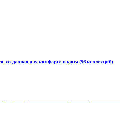
я, созданная для комфорта и уюта
(56 коллекций)
 рисунки, красота и мягкость, неповторимый стиль