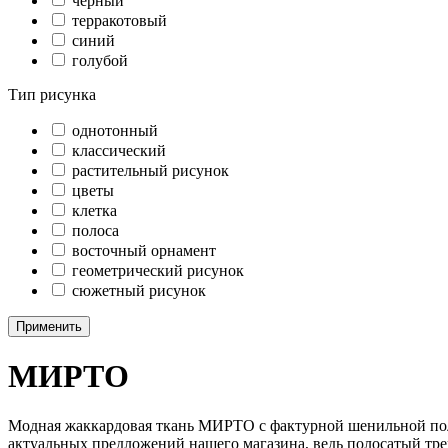
черный
терракотовый
синий
голубой
Тип рисунка
однотонный
классический
растительный рисунок
цветы
клетка
полоса
восточный орнамент
геометрический рисунок
сюжетный рисунок
Применить
МИРТО
Модная жаккардовая ткань МИРТО с фактурной шенильной полос
актуальных предложений нашего магазина, ведь полосатый тре