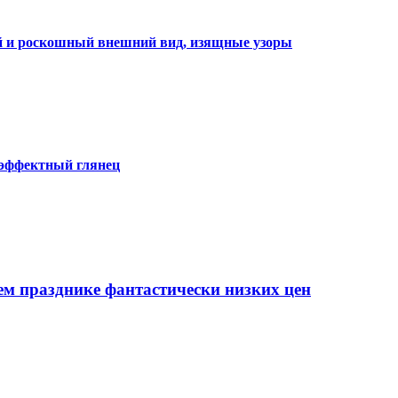
ий и роскошный внешний вид, изящные узоры
 эффектный глянец
ем празднике фантастически низких цен