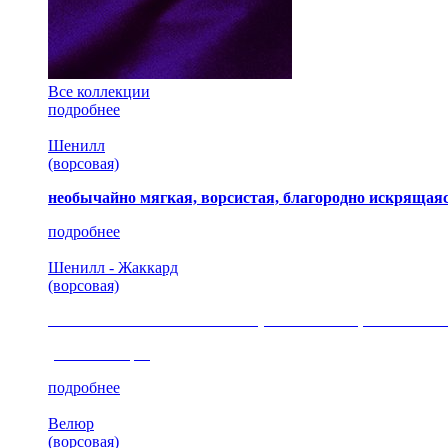
Все коллекции
подробнее
Шенилл
(ворсовая)
необычайно мягкая, ворсистая, благородно искрящаяс
подробнее
Шенилл - Жаккард
(ворсовая)
сочетание шелковистых и ворсовых нитей, изысканные
(35 коллекция)
подробнее
Велюр
(ворсовая)