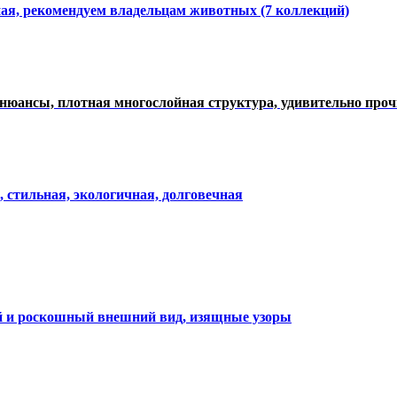
ная, рекомендуем владельцам животных (7 коллекций)
нюансы, плотная многослойная структура, удивительно про
, стильная, экологичная, долговечная
ий и роскошный внешний вид, изящные узоры