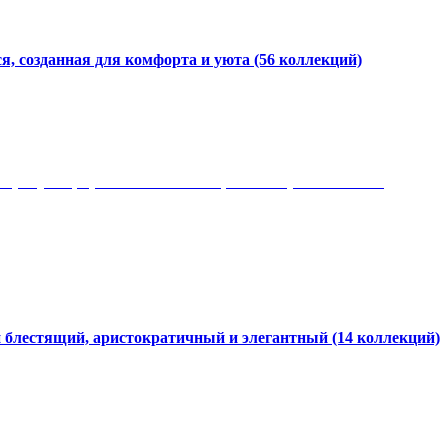
я, созданная для комфорта и уюта
(56 коллекций)
 рисунки, красота и мягкость, неповторимый стиль
и блестящий, аристократичный и элегантный
(14 коллекций)