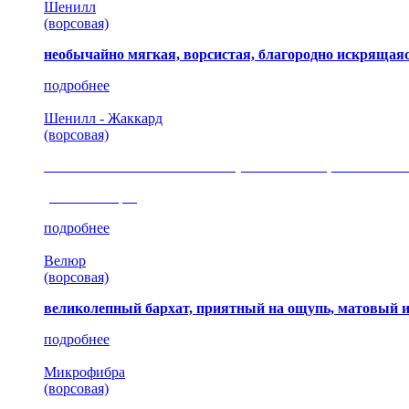
Шенилл
(ворсовая)
необычайно мягкая, ворсистая, благородно искрящаяс
подробнее
Шенилл - Жаккард
(ворсовая)
сочетание шелковистых и ворсовых нитей, изысканные
(35 коллекция)
подробнее
Велюр
(ворсовая)
великолепный бархат, приятный на ощупь, матовый 
подробнее
Микрофибра
(ворсовая)