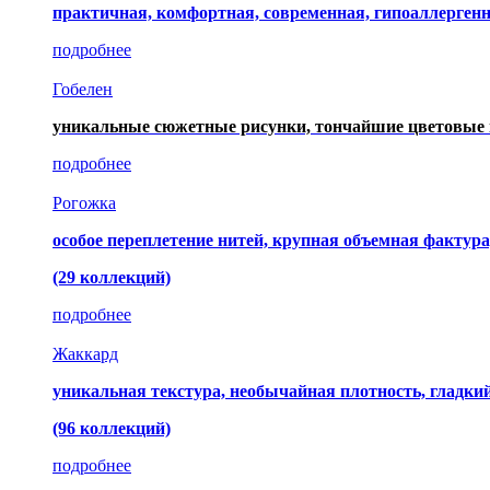
практичная, комфортная, современная, гипоаллерген
подробнее
Гобелен
уникальные сюжетные рисунки, тончайшие цветовые 
подробнее
Рогожка
особое переплетение нитей, крупная объемная фактура
(29 коллекций)
подробнее
Жаккард
уникальная текстура, необычайная плотность, гладк
(96 коллекций)
подробнее