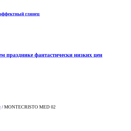
 эффектный глянец
ем празднике фантастически низких цен
O
/
MONTECRISTO MED 02