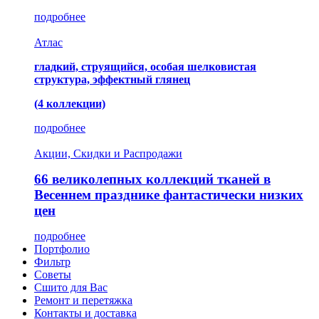
подробнее
Атлас
гладкий, струящийся, особая шелковистая
структура, эффектный глянец
(4 коллекции)
подробнее
Акции, Скидки и Распродажи
66 великолепных коллекций тканей в
Весеннем празднике фантастически низких
цен
подробнее
Портфолио
Фильтр
Советы
Сшито для Вас
Ремонт и перетяжка
Контакты и доставка