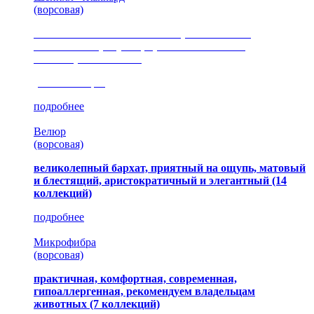
(ворсовая)
сочетание шелковистых и ворсовых нитей,
изысканные рисунки, красота и мягкость,
неповторимый стиль
(35 коллекция)
подробнее
Велюр
(ворсовая)
великолепный бархат, приятный на ощупь, матовый
и блестящий, аристократичный и элегантный
(14
коллекций)
подробнее
Микрофибра
(ворсовая)
практичная, комфортная, современная,
гипоаллергенная, рекомендуем владельцам
животных (7 коллекций)