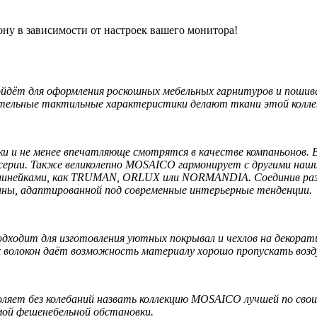
ону в зависимости от настроек вашего монитора!
т для оформления роскошных мебельных гарнитуров и пошива 
ительные тактильные характеристики делают ткани этой коллек
 и не менее впечатляюще смотрятся в качестве компаньонов. В
 серии. Также великолепно MOSAICO гармонирует с другими наш
инейками, как TRUMAN, ORLUX или NORMANDIA. Соединив разн
ы, адаптированной под современные интерьерные тенденции.
дходит для изготовления уютных покрывал и чехлов на декорат
 волокон даёт возможность материалу хорошо пропускать возду
яет без колебаний назвать коллекцию MOSAICO лучшей по сво
ой фешенебельной обстановки.