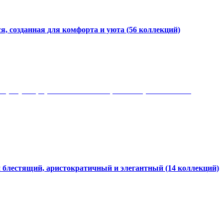
я, созданная для комфорта и уюта
(56 коллекций)
 рисунки, красота и мягкость, неповторимый стиль
и блестящий, аристократичный и элегантный
(14 коллекций)