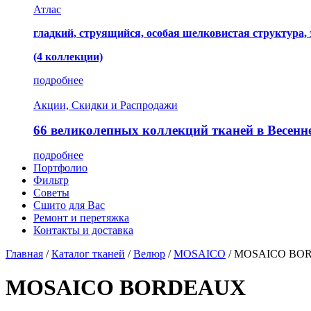
Атлас
гладкий, струящийся, особая шелковистая структура,
(4 коллекции)
подробнее
Акции, Скидки и Распродажи
66 великолепных коллекций тканей в Весенн
подробнее
Портфолио
Фильтр
Советы
Сшито для Вас
Ремонт и перетяжка
Контакты и доставка
Главная
/
Каталог тканей
/
Велюр
/
MOSAICO
/
MOSAICO BO
MOSAICO BORDEAUX