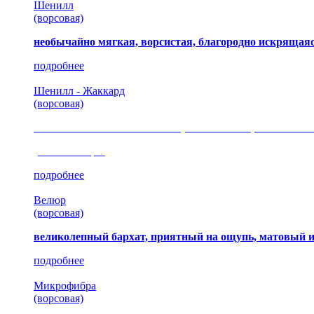
Шенилл
(ворсовая)
необычайно мягкая, ворсистая, благородно искрящаяс
подробнее
Шенилл - Жаккард
(ворсовая)
сочетание шелковистых и ворсовых нитей, изысканные
(35 коллекция)
подробнее
Велюр
(ворсовая)
великолепный бархат, приятный на ощупь, матовый 
подробнее
Микрофибра
(ворсовая)