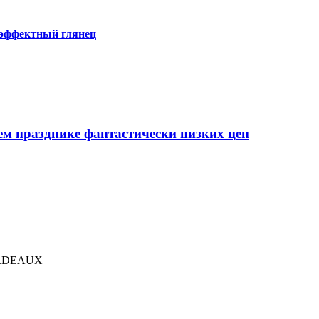
 эффектный глянец
ем празднике фантастически низких цен
RDEAUX