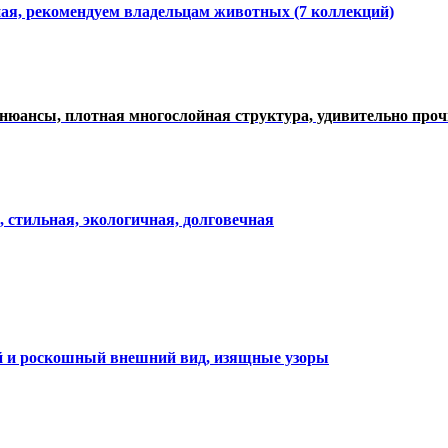
ная, рекомендуем владельцам животных (7 коллекций)
нюансы, плотная многослойная структура, удивительно про
, стильная, экологичная, долговечная
ий и роскошный внешний вид, изящные узоры