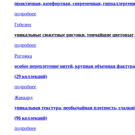
практичная, комфортная, современная, гипоаллерген
подробнее
Гобелен
уникальные сюжетные рисунки, тончайшие цветовые 
подробнее
Рогожка
особое переплетение нитей, крупная объемная фактура
(29 коллекций)
подробнее
Жаккард
уникальная текстура, необычайная плотность, гладк
(96 коллекций)
подробнее