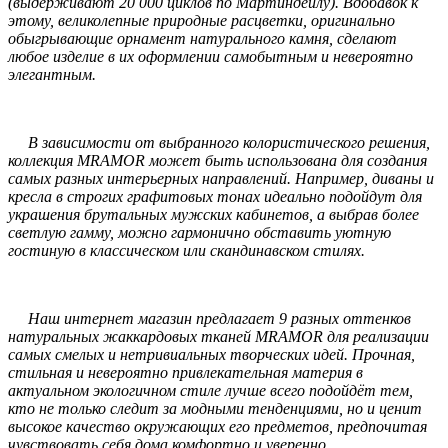
(выдерживают 20 000 циклов по Мартиндейлу). Вдобавок к
этому, великолепные природные расцветки, оригинально
обыгрывающие орнамент натурального камня, сделают
любое изделие в их оформлении самобытным и невероятно
элегантным.
В зависимости от выбранного колористического решения,
коллекция MRAMOR может быть использована для создания
самых разных интерьерных направлений. Например, диваны и
кресла в строгих графитовых тонах идеально подойдут для
украшения брутальных мужских кабинетов, а выбрав более
светлую гамму, можно гармонично обставить уютную
гостиную в классическом или скандинавском стилях.
Наш интернет магазин предлагает 9 разных оттенков
натуральных жаккардовых тканей MRAMOR для реализации
самых смелых и нетривиальных творческих идей. Прочная,
стильная и невероятно привлекательная материя в
актуальном экологичном стиле лучше всего подойдёт тем,
кто не только следит за модными тенденциями, но и ценит
высокое качество окружающих его предметов, предпочитая
чувствовать себя дома комфортно и уверенно.