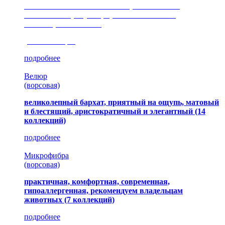
сочетание шелковистых и ворсовых нитей,
изысканные рисунки, красота и мягкость,
неповторимый стиль
(35 коллекция)
подробнее
Велюр
(ворсовая)
великолепный бархат, приятный на ощупь, матовый
и блестящий, аристократичный и элегантный
(14
коллекций)
подробнее
Микрофибра
(ворсовая)
практичная, комфортная, современная,
гипоаллергенная, рекомендуем владельцам
животных (7 коллекций)
подробнее