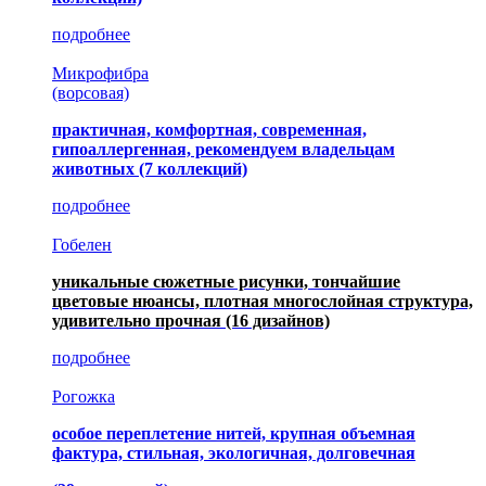
подробнее
Микрофибра
(ворсовая)
практичная, комфортная, современная,
гипоаллергенная, рекомендуем владельцам
животных (7 коллекций)
подробнее
Гобелен
уникальные сюжетные рисунки, тончайшие
цветовые нюансы, плотная многослойная структура,
удивительно прочная
(16 дизайнов)
подробнее
Рогожка
особое переплетение нитей, крупная объемная
фактура, стильная, экологичная, долговечная