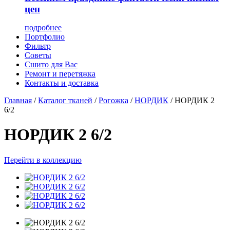
цен
подробнее
Портфолио
Фильтр
Советы
Сшито для Вас
Ремонт и перетяжка
Контакты и доставка
Главная
/
Каталог тканей
/
Рогожка
/
НОРДИК
/
НОРДИК 2
6/2
НОРДИК 2 6/2
Перейти в коллекцию