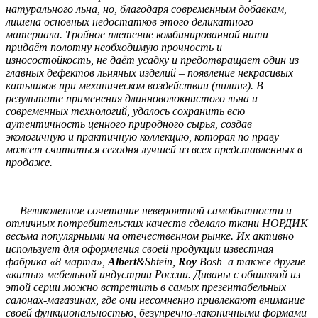
натурального льна, но, благодаря современным добавкам,
лишена основных недостатков этого деликатного
материала. Тройное плетение комбинированной нити
придаёт полотну необходимую прочность и
износостойкость, не даёт усадку и предотвращает один из
главных дефектов льняных изделий – появление некрасивых
катышков при механическом воздействии (пилинг). В
результате применения длинноволокнистого льна и
современных технологий, удалось сохранить всю
аутентичность ценного природного сырья, создав
экологичную и практичную коллекцию, которая по праву
может считаться сегодня лучшей из всех представленных в
продаже.
Великолепное сочетание невероятной самобытности и
отличных потребительских качеств сделало ткани НОРДИК
весьма популярными на отечественном рынке. Их активно
использует для оформления своей продукции известная
фабрика «8 марта»,
Albert
&Shtein,
Roy
Bosh а также другие
«киты» мебельной индустрии России. Диваны с обшивкой из
этой серии можно встретить в самых презентабельных
салонах-магазинах, где они несомненно привлекают внимание
своей функциональностью, безупречно-лаконичными формами