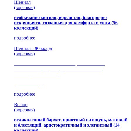
Шенилл
(ворсовая)
необычайно мягкая, ворсистая, благородно
искрящаяся, созданная для комфорта и уюта
(56
коллекций)
подробнее
Шенилл - Жаккард
(ворсовая)
сочетание шелковистых и ворсовых нитей,
изысканные рисунки, красота и мягкость,
неповторимый стиль
(35 коллекция)
подробнее
Велюр
(ворсовая)
великолепный бархат, приятный на ощупь, матовый
и блестящий, аристократичный и элегантный
(14
коллекций)