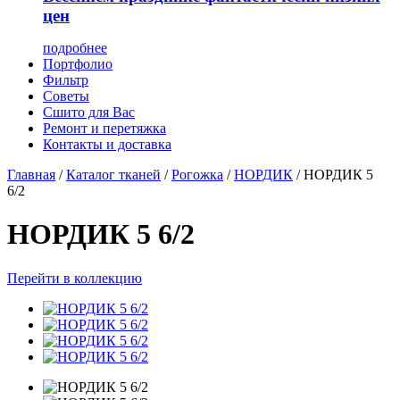
цен
подробнее
Портфолио
Фильтр
Советы
Сшито для Вас
Ремонт и перетяжка
Контакты и доставка
Главная
/
Каталог тканей
/
Рогожка
/
НОРДИК
/
НОРДИК 5
6/2
НОРДИК 5 6/2
Перейти в коллекцию