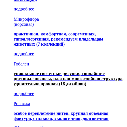
подробнее
Микрофибра
(ворсовая)
практичная, комфортная, современная,
гипоаллергенная, рекомендуем владельцам
животных (7 коллекций)
подробнее
Гобелен
уникальные сюжетные рисунки, тончайшие
цветовые нюансы, плотная многослойная структура,
удивительно прочная
(16 дизайнов)
подробнее
Рогожка
особое переплетение нитей, крупная объемная
фактура, стильная, экологичная, долговечная