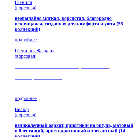
Шенилл
(ворсовая)
необычайно мягкая, ворсистая, благородно
искрящаяся, созданная для комфорта и уюта
(56
коллекций)
подробнее
Шенилл - Жаккард
(ворсовая)
сочетание шелковистых и ворсовых нитей,
изысканные рисунки, красота и мягкость,
неповторимый стиль
(35 коллекция)
подробнее
Велюр
(ворсовая)
великолепный бархат, приятный на ощупь, матовый
и блестящий, аристократичный и элегантный
(14
коллекций)