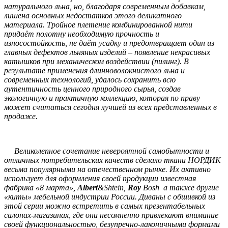
натурального льна, но, благодаря современным добавкам,
лишена основных недостатков этого деликатного
материала. Тройное плетение комбинированной нити
придаёт полотну необходимую прочность и
износостойкость, не даёт усадку и предотвращает один из
главных дефектов льняных изделий – появление некрасивых
катышков при механическом воздействии (пилинг). В
результате применения длинноволокнистого льна и
современных технологий, удалось сохранить всю
аутентичность ценного природного сырья, создав
экологичную и практичную коллекцию, которая по праву
может считаться сегодня лучшей из всех представленных в
продаже.
Великолепное сочетание невероятной самобытности и
отличных потребительских качеств сделало ткани НОРДИК
весьма популярными на отечественном рынке. Их активно
использует для оформления своей продукции известная
фабрика «8 марта»,
Albert
&Shtein,
Roy
Bosh а также другие
«киты» мебельной индустрии России. Диваны с обшивкой из
этой серии можно встретить в самых презентабельных
салонах-магазинах, где они несомненно привлекают внимание
своей функциональностью, безупречно-лаконичными формами