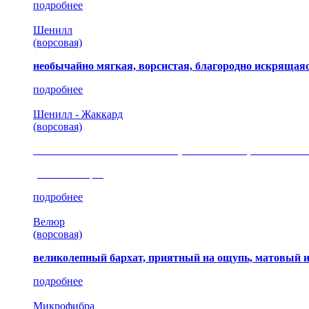
подробнее
Шенилл
(ворсовая)
необычайно мягкая, ворсистая, благородно искрящаяс
подробнее
Шенилл - Жаккард
(ворсовая)
сочетание шелковистых и ворсовых нитей, изысканные
(35 коллекция)
подробнее
Велюр
(ворсовая)
великолепный бархат, приятный на ощупь, матовый 
подробнее
Микрофибра