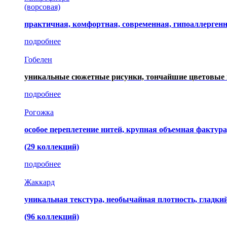
(ворсовая)
практичная, комфортная, современная, гипоаллерген
подробнее
Гобелен
уникальные сюжетные рисунки, тончайшие цветовые 
подробнее
Рогожка
особое переплетение нитей, крупная объемная фактура
(29 коллекций)
подробнее
Жаккард
уникальная текстура, необычайная плотность, гладк
(96 коллекций)