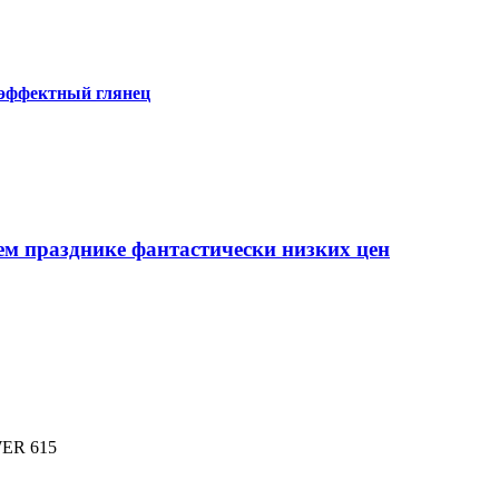
 эффектный глянец
ем празднике фантастически низких цен
ER 615