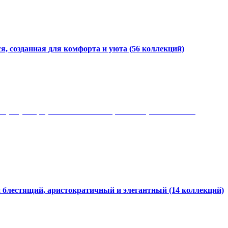
я, созданная для комфорта и уюта
(56 коллекций)
 рисунки, красота и мягкость, неповторимый стиль
и блестящий, аристократичный и элегантный
(14 коллекций)