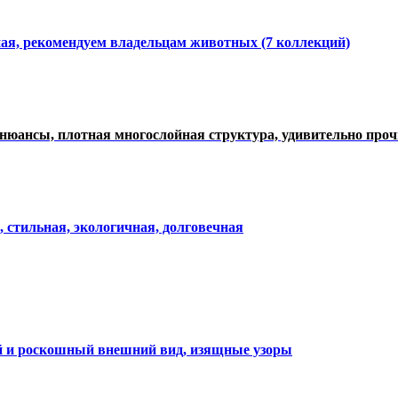
ная, рекомендуем владельцам животных (7 коллекций)
нюансы, плотная многослойная структура, удивительно про
, стильная, экологичная, долговечная
ий и роскошный внешний вид, изящные узоры