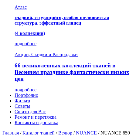
Атлас
гладкий, струящийся, особая шелковистая
структура, эффектный глянец
(4 коллекции)
подробнее
Акции, Скидки и Распродажи
66 великолепных коллекций тканей в
Весеннем празднике фантастически низких
цен
подробнее
Портфолио
Фильтр
Советы
Сшито для Вас
Ремонт и перетяжка
Контакты и доставка
Главная
/
Каталог тканей
/
Велюр
/
NUANCE
/
NUANCE 659