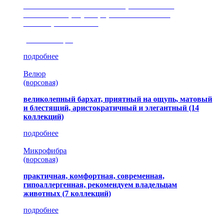
сочетание шелковистых и ворсовых нитей,
изысканные рисунки, красота и мягкость,
неповторимый стиль
(35 коллекция)
подробнее
Велюр
(ворсовая)
великолепный бархат, приятный на ощупь, матовый
и блестящий, аристократичный и элегантный
(14
коллекций)
подробнее
Микрофибра
(ворсовая)
практичная, комфортная, современная,
гипоаллергенная, рекомендуем владельцам
животных (7 коллекций)
подробнее