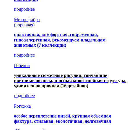
подробнее
Микрофибра
(ворсовая)
практичная, комфортная, современная,
гипоаллергенная, рекомендуем владельцам
животных (7 коллекций)
подробнее
Гобелен
уникальные сюжетные рисунки, тончайшие
цветовые нюансы, плотная многослойная структура,
удивительно прочная
(16 дизайнов)
подробнее
Рогожка
особое переплетение нитей, крупная объемная
фактура, стильная, экологичная, долговечная