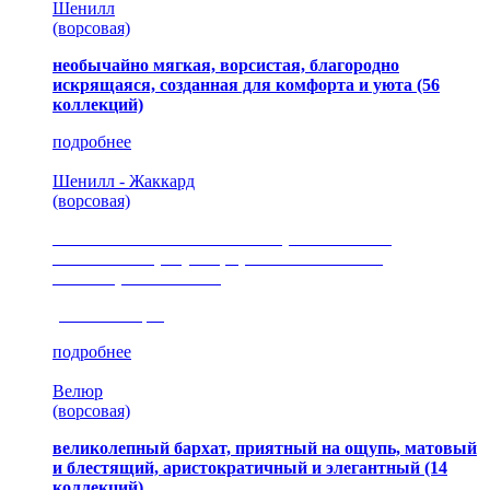
Шенилл
(ворсовая)
необычайно мягкая, ворсистая, благородно
искрящаяся, созданная для комфорта и уюта
(56
коллекций)
подробнее
Шенилл - Жаккард
(ворсовая)
сочетание шелковистых и ворсовых нитей,
изысканные рисунки, красота и мягкость,
неповторимый стиль
(35 коллекция)
подробнее
Велюр
(ворсовая)
великолепный бархат, приятный на ощупь, матовый
и блестящий, аристократичный и элегантный
(14
коллекций)