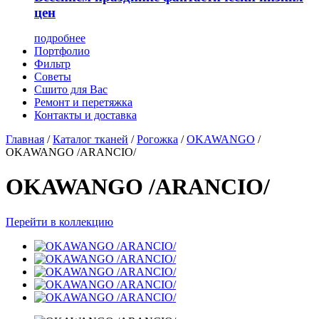
цен
подробнее
Портфолио
Фильтр
Советы
Сшито для Вас
Ремонт и перетяжка
Контакты и доставка
Главная
/
Каталог тканей
/
Рогожка
/
OKAWANGO
/
OKAWANGO /ARANCIO/
OKAWANGO /ARANCIO/
Перейти в коллекцию