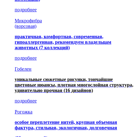
подробнее
Микрофибра
(ворсовая)
практичная, комфортная, современная,
гипоаллергенная, рекомендуем владельцам
животных (7 коллекций)
подробнее
Гобелен
уникальные сюжетные рисунки, тончайшие
цветовые нюансы, плотная многослойная структура,
удивительно прочная
(16 дизайнов)
подробнее
Рогожка
особое переплетение нитей, крупная объемная
фактура, стильная, экологичная, долговечная