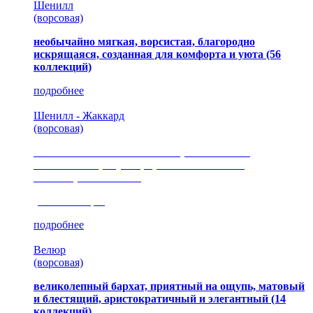
Шенилл
(ворсовая)
необычайно мягкая, ворсистая, благородно
искрящаяся, созданная для комфорта и уюта
(56
коллекций)
подробнее
Шенилл - Жаккард
(ворсовая)
сочетание шелковистых и ворсовых нитей,
изысканные рисунки, красота и мягкость,
неповторимый стиль
(35 коллекция)
подробнее
Велюр
(ворсовая)
великолепный бархат, приятный на ощупь, матовый
и блестящий, аристократичный и элегантный
(14
коллекций)