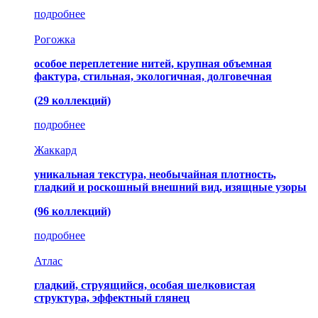
подробнее
Рогожка
особое переплетение нитей, крупная объемная
фактура, стильная, экологичная, долговечная
(29 коллекций)
подробнее
Жаккард
уникальная текстура, необычайная плотность,
гладкий и роскошный внешний вид, изящные узоры
(96 коллекций)
подробнее
Атлас
гладкий, струящийся, особая шелковистая
структура, эффектный глянец