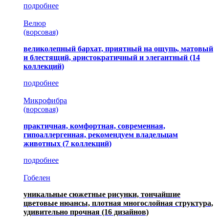
подробнее
Велюр
(ворсовая)
великолепный бархат, приятный на ощупь, матовый
и блестящий, аристократичный и элегантный
(14
коллекций)
подробнее
Микрофибра
(ворсовая)
практичная, комфортная, современная,
гипоаллергенная, рекомендуем владельцам
животных (7 коллекций)
подробнее
Гобелен
уникальные сюжетные рисунки, тончайшие
цветовые нюансы, плотная многослойная структура,
удивительно прочная
(16 дизайнов)