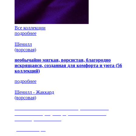
Все коллекции
подробнее
Шенилл
(ворсовая)
необычайно мягкая, ворсистая, благородно
искрящаяся, созданная для комфорта и уюта
(56
коллекций)
подробнее
Шенилл - Жаккард
(ворсовая)
сочетание шелковистых и ворсовых нитей,
изысканные рисунки, красота и мягкость,
неповторимый стиль
(35 коллекция)