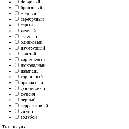
бордовый
бронзовый
медный
серебряный
серый
желтый
зеленый
оливковый
изумрудный
золотой
коричневый
шоколадный
шампань
горчичный
оранжевый
фиолетовый
фуксия
черный
терракотовый
синий
голубой
Тип рисунка