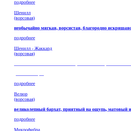
подробнее
Шенилл
(ворсовая)
необычайно мягкая, ворсистая, благородно искрящаяс
подробнее
Шенилл - Жаккард
(ворсовая)
сочетание шелковистых и ворсовых нитей, изысканные
(35 коллекция)
подробнее
Велюр
(ворсовая)
великолепный бархат, приятный на ощупь, матовый 
подробнее
Микрофибра