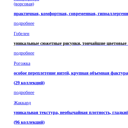
(ворсовая)
практичная, комфортная, современная, гипоаллерген
подробнее
Гобелен
уникальные сюжетные рисунки, тончайшие цветовые 
подробнее
Рогожка
особое переплетение нитей, крупная объемная фактура
(29 коллекций)
подробнее
Жаккард
уникальная текстура, необычайная плотность, гладк
(96 коллекций)