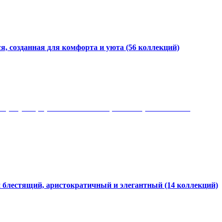
я, созданная для комфорта и уюта
(56 коллекций)
 рисунки, красота и мягкость, неповторимый стиль
и блестящий, аристократичный и элегантный
(14 коллекций)