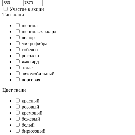
Участие в акции
Тип ткани
шенилл
шенилл-жаккард
велюр
микрофибра
гобелен
рогожка
жаккард
атлас
автомобильный
ворсовая
Цвет ткани
красный
розовый
кремовый
бежевый
белый
бирюзовый