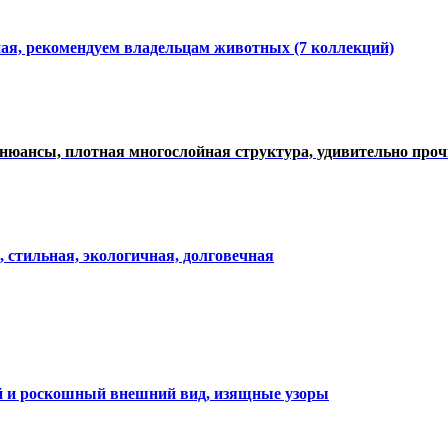
ная, рекомендуем владельцам животных (7 коллекций)
нюансы, плотная многослойная структура, удивительно про
, стильная, экологичная, долговечная
ий и роскошный внешний вид, изящные узоры