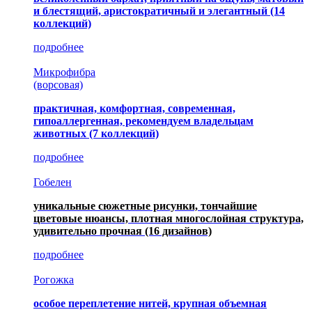
и блестящий, аристократичный и элегантный
(14
коллекций)
подробнее
Микрофибра
(ворсовая)
практичная, комфортная, современная,
гипоаллергенная, рекомендуем владельцам
животных (7 коллекций)
подробнее
Гобелен
уникальные сюжетные рисунки, тончайшие
цветовые нюансы, плотная многослойная структура,
удивительно прочная
(16 дизайнов)
подробнее
Рогожка
особое переплетение нитей, крупная объемная