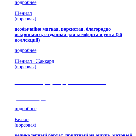
подробнее
Шенилл
(ворсовая)
необычайно мягкая, ворсистая, благородно
искрящаяся, созданная для комфорта и уюта
(56
коллекций)
подробнее
Шенилл - Жаккард
(ворсовая)
сочетание шелковистых и ворсовых нитей,
изысканные рисунки, красота и мягкость,
неповторимый стиль
(35 коллекция)
подробнее
Велюр
(ворсовая)
великолепный бархат, приятный на ощупь, матовый