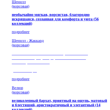
Шенилл
(ворсовая)
необычайно мягкая, ворсистая, благородно
искрящаяся, созданная для комфорта и уюта
(56
коллекций)
подробнее
Шенилл - Жаккард
(ворсовая)
сочетание шелковистых и ворсовых нитей,
изысканные рисунки, красота и мягкость,
неповторимый стиль
(35 коллекция)
подробнее
Велюр
(ворсовая)
великолепный бархат, приятный на ощупь, матовый
и блестящий, аристократичный и элегантный
(14
коллекций)