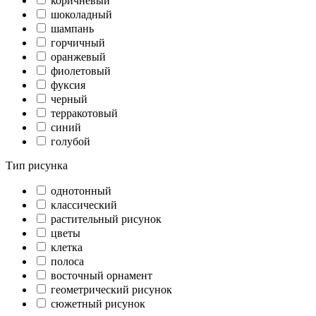
коричневый
шоколадный
шампань
горчичный
оранжевый
фиолетовый
фуксия
черный
терракотовый
синий
голубой
Тип рисунка
однотонный
классический
растительный рисунок
цветы
клетка
полоса
восточный орнамент
геометрический рисунок
сюжетный рисунок