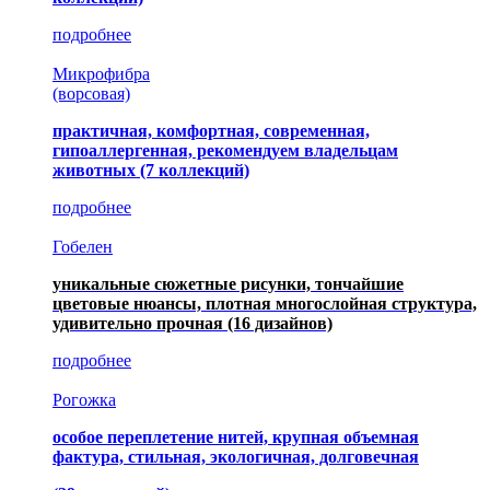
подробнее
Микрофибра
(ворсовая)
практичная, комфортная, современная,
гипоаллергенная, рекомендуем владельцам
животных (7 коллекций)
подробнее
Гобелен
уникальные сюжетные рисунки, тончайшие
цветовые нюансы, плотная многослойная структура,
удивительно прочная
(16 дизайнов)
подробнее
Рогожка
особое переплетение нитей, крупная объемная
фактура, стильная, экологичная, долговечная