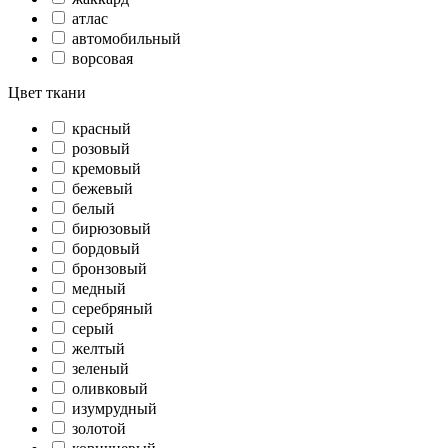
атлас
автомобильный
ворсовая
Цвет ткани
красный
розовый
кремовый
бежевый
белый
бирюзовый
бордовый
бронзовый
медный
серебряный
серый
желтый
зеленый
оливковый
изумрудный
золотой