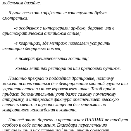
мебельном дизайне.
Лучше всего эти эффектные конструкции будут
смотреться:
-в особняках с интерьерами ар-деко, барокко или в
аристократическом английском стиле;
-в квартирах, где метраж позволяет устроить
имитацию дворцовых покоев;
-в номерах фешенебельных гостиниц;
-холлах элитных ресторанов или брендовых бутиков.
Полотно прекрасно поддаётся драпировке, поэтому
может использоваться для декорирования оконной группы или
украшения стен в стиле королевского шика. Такой приём
придаст дополнительный уют даже самому помпезному
антуражу, а интересная фактура обеспечивает высокую
степень свето- и шумопоглащения для максимально
комфортного нахождения в комнате.
При всё этом, дорогая и престижная ПАШМИ не требует
особого к себе отношения. Благодаря переплетению
натуральной и искусственной нити, ткань обладает