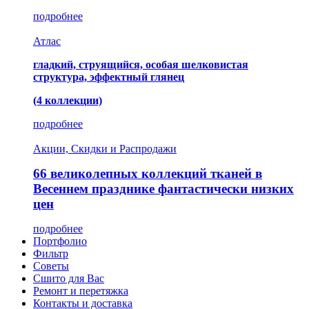
подробнее
Атлас
гладкий, струящийся, особая шелковистая
структура, эффектный глянец
(4 коллекции)
подробнее
Акции, Скидки и Распродажи
66 великолепных коллекций тканей в
Весеннем празднике фантастически низких
цен
подробнее
Портфолио
Фильтр
Советы
Сшито для Вас
Ремонт и перетяжка
Контакты и доставка