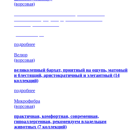
(ворсовая)
сочетание шелковистых и ворсовых нитей,
изысканные рисунки, красота и мягкость,
неповторимый стиль
(35 коллекция)
подробнее
Велюр
(ворсовая)
великолепный бархат, приятный на ощупь, матовый
и блестящий, аристократичный и элегантный
(14
коллекций)
подробнее
Микрофибра
(ворсовая)
практичная, комфортная, современная,
гипоаллергенная, рекомендуем владельцам
животных (7 коллекций)