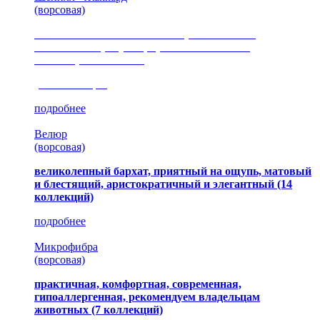
(ворсовая)
сочетание шелковистых и ворсовых нитей,
изысканные рисунки, красота и мягкость,
неповторимый стиль
(35 коллекция)
подробнее
Велюр
(ворсовая)
великолепный бархат, приятный на ощупь, матовый
и блестящий, аристократичный и элегантный
(14
коллекций)
подробнее
Микрофибра
(ворсовая)
практичная, комфортная, современная,
гипоаллергенная, рекомендуем владельцам
животных (7 коллекций)