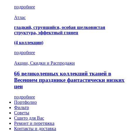
подробнее
Атлас
гладкий, струящийся, особая шелковистая
структура, эффектный глянец
(4 коллекции)
подробнее
Акции, Скидки и Распродажи
66 великолепных коллекций тканей в
Весеннем празднике фантастически низких
цен
подробнее
Портфолио
Фильтр
Советы
Сшито для Вас
Ремонт и перетяжка
Контакты и доставка