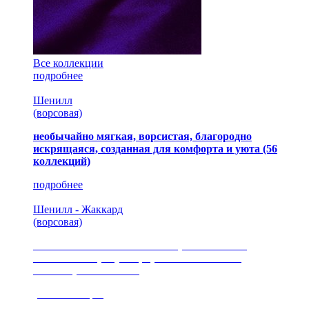
Все коллекции
подробнее
Шенилл
(ворсовая)
необычайно мягкая, ворсистая, благородно
искрящаяся, созданная для комфорта и уюта
(56
коллекций)
подробнее
Шенилл - Жаккард
(ворсовая)
сочетание шелковистых и ворсовых нитей,
изысканные рисунки, красота и мягкость,
неповторимый стиль
(35 коллекция)