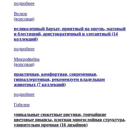
подробнее
Велюр
(ворсовая)
великолепный бархат, приятный на ощупь, матовый
и блестящий, аристократичный и элегантный
(14
коллекций)
подробнее
Микрофибра
(ворсовая)
практичная, комфортная, современная,
гипоаллергенная, рекомендуем владельцам
животных (7 коллекций)
подробнее
Гобелен
уникальные сюжетные рисунки, тончайшие
цветовые нюансы, плотная многослойная структура,
удивительно прочная
(16 дизайнов)