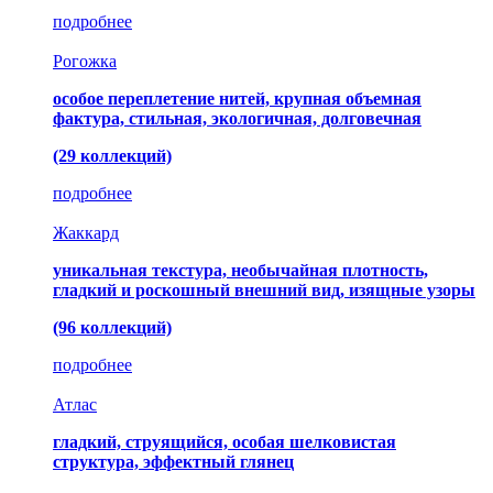
подробнее
Рогожка
особое переплетение нитей, крупная объемная
фактура, стильная, экологичная, долговечная
(29 коллекций)
подробнее
Жаккард
уникальная текстура, необычайная плотность,
гладкий и роскошный внешний вид, изящные узоры
(96 коллекций)
подробнее
Атлас
гладкий, струящийся, особая шелковистая
структура, эффектный глянец