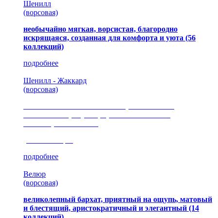
Шенилл
(ворсовая)
необычайно мягкая, ворсистая, благородно
искрящаяся, созданная для комфорта и уюта
(56
коллекций)
подробнее
Шенилл - Жаккард
(ворсовая)
сочетание шелковистых и ворсовых нитей,
изысканные рисунки, красота и мягкость,
неповторимый стиль
(35 коллекция)
подробнее
Велюр
(ворсовая)
великолепный бархат, приятный на ощупь, матовый
и блестящий, аристократичный и элегантный
(14
коллекций)