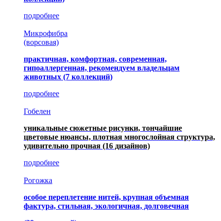
подробнее
Микрофибра
(ворсовая)
практичная, комфортная, современная,
гипоаллергенная, рекомендуем владельцам
животных (7 коллекций)
подробнее
Гобелен
уникальные сюжетные рисунки, тончайшие
цветовые нюансы, плотная многослойная структура,
удивительно прочная
(16 дизайнов)
подробнее
Рогожка
особое переплетение нитей, крупная объемная
фактура, стильная, экологичная, долговечная