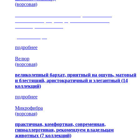
(ворсовая)
сочетание шелковистых и ворсовых нитей,
изысканные рисунки, красота и мягкость,
неповторимый стиль
(35 коллекция)
подробнее
Велюр
(ворсовая)
великолепный бархат, приятный на ощупь, матовый
и блестящий, аристократичный и элегантный
(14
коллекций)
подробнее
Микрофибра
(ворсовая)
практичная, комфортная, современная,
гипоаллергенная, рекомендуем владельцам
животных (7 коллекций)