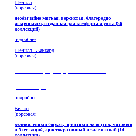
Шенилл
(ворсовая)
необычайно мягкая, ворсистая, благородно
искрящаяся, созданная для комфорта и уюта
(56
коллекций)
подробнее
Шенилл - Жаккард
(ворсовая)
сочетание шелковистых и ворсовых нитей,
изысканные рисунки, красота и мягкость,
неповторимый стиль
(35 коллекция)
подробнее
Велюр
(ворсовая)
великолепный бархат, приятный на ощупь, матовый
и блестящий, аристократичный и элегантный
(14
коллекций)