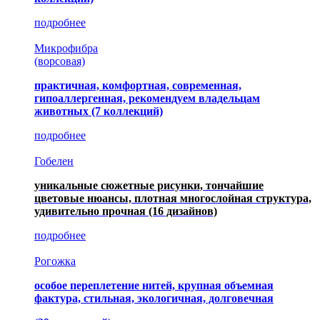
подробнее
Микрофибра
(ворсовая)
практичная, комфортная, современная,
гипоаллергенная, рекомендуем владельцам
животных (7 коллекций)
подробнее
Гобелен
уникальные сюжетные рисунки, тончайшие
цветовые нюансы, плотная многослойная структура,
удивительно прочная
(16 дизайнов)
подробнее
Рогожка
особое переплетение нитей, крупная объемная
фактура, стильная, экологичная, долговечная