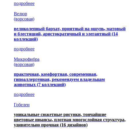
подробнее
Велюр
(ворсовая)
великолепный бархат, приятный на ощупь, матовый
и блестящий, аристократичный и элегантный
(14
коллекций)
подробнее
Микрофибра
(ворсовая)
практичная, комфортная, современная,
гипоаллергенная, рекомендуем владельцам
животных (7 коллекций)
подробнее
Гобелен
уникальные сюжетные рисунки, тончайшие
цветовые нюансы, плотная многослойная структура,
удивительно прочная
(16 дизайнов)