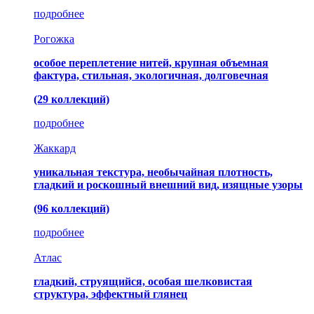
подробнее
Рогожка
особое переплетение нитей, крупная объемная
фактура, стильная, экологичная, долговечная
(29 коллекций)
подробнее
Жаккард
уникальная текстура, необычайная плотность,
гладкий и роскошный внешний вид, изящные узоры
(96 коллекций)
подробнее
Атлас
гладкий, струящийся, особая шелковистая
структура, эффектный глянец