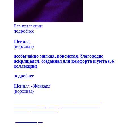
Все коллекции
подробнее
Шенилл
(ворсовая)
необычайно мягкая, ворсистая, благородно
искрящаяся, созданная для комфорта и уюта
(56
коллекций)
подробнее
Шенилл - Жаккард
(ворсовая)
сочетание шелковистых и ворсовых нитей,
изысканные рисунки, красота и мягкость,
неповторимый стиль
(35 коллекция)