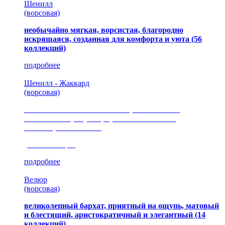
Шенилл
(ворсовая)
необычайно мягкая, ворсистая, благородно
искрящаяся, созданная для комфорта и уюта
(56
коллекций)
подробнее
Шенилл - Жаккард
(ворсовая)
сочетание шелковистых и ворсовых нитей,
изысканные рисунки, красота и мягкость,
неповторимый стиль
(35 коллекция)
подробнее
Велюр
(ворсовая)
великолепный бархат, приятный на ощупь, матовый
и блестящий, аристократичный и элегантный
(14
коллекций)