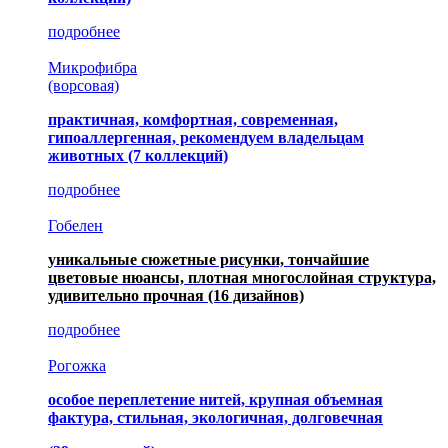
подробнее
Микрофибра
(ворсовая)
практичная, комфортная, современная,
гипоаллергенная, рекомендуем владельцам
животных (7 коллекций)
подробнее
Гобелен
уникальные сюжетные рисунки, тончайшие
цветовые нюансы, плотная многослойная структура,
удивительно прочная
(16 дизайнов)
подробнее
Рогожка
особое переплетение нитей, крупная объемная
фактура, стильная, экологичная, долговечная