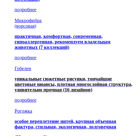
подробнее
Микрофибра
(ворсовая)
практичная, комфортная, современная,
гипоаллергенная, рекомендуем владельцам
животных (7 коллекций)
подробнее
Гобелен
уникальные сюжетные рисунки, тончайшие
цветовые нюансы, плотная многослойная структура,
удивительно прочная
(16 дизайнов)
подробнее
Рогожка
особое переплетение нитей, крупная объемная
фактура, стильная, экологичная, долговечная