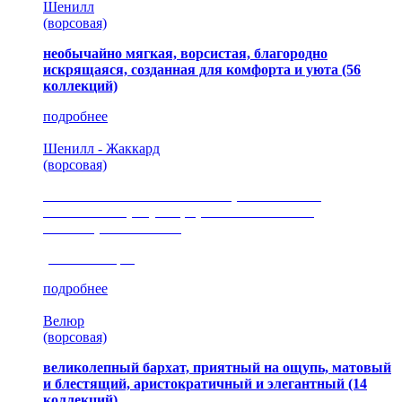
Шенилл
(ворсовая)
необычайно мягкая, ворсистая, благородно
искрящаяся, созданная для комфорта и уюта
(56
коллекций)
подробнее
Шенилл - Жаккард
(ворсовая)
сочетание шелковистых и ворсовых нитей,
изысканные рисунки, красота и мягкость,
неповторимый стиль
(35 коллекция)
подробнее
Велюр
(ворсовая)
великолепный бархат, приятный на ощупь, матовый
и блестящий, аристократичный и элегантный
(14
коллекций)