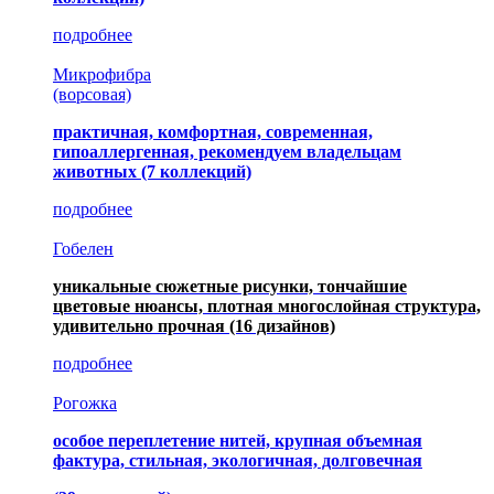
подробнее
Микрофибра
(ворсовая)
практичная, комфортная, современная,
гипоаллергенная, рекомендуем владельцам
животных (7 коллекций)
подробнее
Гобелен
уникальные сюжетные рисунки, тончайшие
цветовые нюансы, плотная многослойная структура,
удивительно прочная
(16 дизайнов)
подробнее
Рогожка
особое переплетение нитей, крупная объемная
фактура, стильная, экологичная, долговечная