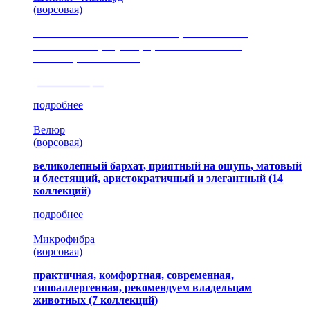
(ворсовая)
сочетание шелковистых и ворсовых нитей,
изысканные рисунки, красота и мягкость,
неповторимый стиль
(35 коллекция)
подробнее
Велюр
(ворсовая)
великолепный бархат, приятный на ощупь, матовый
и блестящий, аристократичный и элегантный
(14
коллекций)
подробнее
Микрофибра
(ворсовая)
практичная, комфортная, современная,
гипоаллергенная, рекомендуем владельцам
животных (7 коллекций)