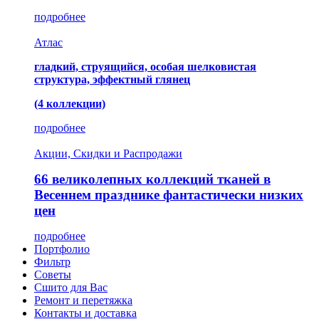
подробнее
Атлас
гладкий, струящийся, особая шелковистая
структура, эффектный глянец
(4 коллекции)
подробнее
Акции, Скидки и Распродажи
66 великолепных коллекций тканей в
Весеннем празднике фантастически низких
цен
подробнее
Портфолио
Фильтр
Советы
Сшито для Вас
Ремонт и перетяжка
Контакты и доставка