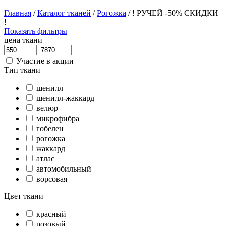
Главная
/
Каталог тканей
/
Рогожка
/
! РУЧЕЙ -50% СКИДКИ
!
Показать фильтры
цена ткани
Участие в акции
Тип ткани
шенилл
шенилл-жаккард
велюр
микрофибра
гобелен
рогожка
жаккард
атлас
автомобильный
ворсовая
Цвет ткани
красный
розовый