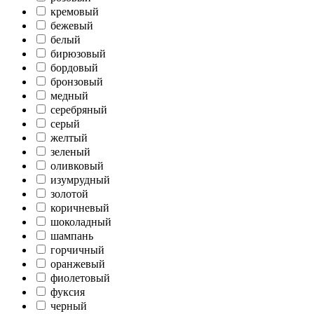
кремовый
бежевый
белый
бирюзовый
бордовый
бронзовый
медный
серебряный
серый
желтый
зеленый
оливковый
изумрудный
золотой
коричневый
шоколадный
шампань
горчичный
оранжевый
фиолетовый
фуксия
черный