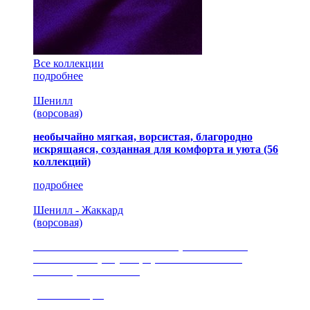
Все коллекции
подробнее
Шенилл
(ворсовая)
необычайно мягкая, ворсистая, благородно
искрящаяся, созданная для комфорта и уюта
(56
коллекций)
подробнее
Шенилл - Жаккард
(ворсовая)
сочетание шелковистых и ворсовых нитей,
изысканные рисунки, красота и мягкость,
неповторимый стиль
(35 коллекция)