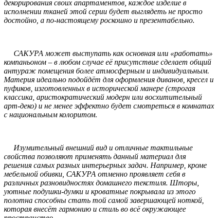
декорирования своих апартаментов, каждое изделие в
исполнении тканей этой серии будет выглядеть не просто
достойно, а по-настоящему роскошно и презентабельно.
САКУРА может выступать как основная или «работать»
компаньоном – в любом случае её присутствие сделает общий
антураж помещения более атмосферным и индивидуальным.
Материя идеально подойдёт для оформления диванов, кресел и
пуфиков, изготовленных в исторической манере (строгая
классика, аристократический модерн или восхитительный
арт-деко) и не менее эффектно будет смотреться в комнатах
с национальным колоритом.
Изумительный внешний вид и отличные тактильные
свойства позволяют применять данный материал для
решения самых разных интерьерных задач. Например, кроме
мебельной обивки, САКУРА отменно проявляет себя в
различных разновидностях домашнего текстиля. Шторы,
уютные подушки-думки и кроватные покрывала из этого
полотна способны стать той самой завершающей ноткой,
которая внесёт гармонию и стиль во всё окружающее
пространство.