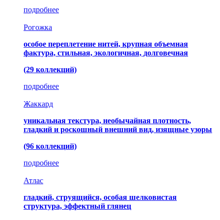
подробнее
Рогожка
особое переплетение нитей, крупная объемная
фактура, стильная, экологичная, долговечная
(29 коллекций)
подробнее
Жаккард
уникальная текстура, необычайная плотность,
гладкий и роскошный внешний вид, изящные узоры
(96 коллекций)
подробнее
Атлас
гладкий, струящийся, особая шелковистая
структура, эффектный глянец