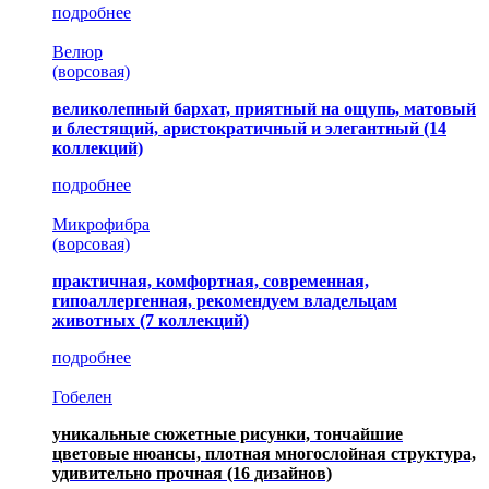
подробнее
Велюр
(ворсовая)
великолепный бархат, приятный на ощупь, матовый
и блестящий, аристократичный и элегантный
(14
коллекций)
подробнее
Микрофибра
(ворсовая)
практичная, комфортная, современная,
гипоаллергенная, рекомендуем владельцам
животных (7 коллекций)
подробнее
Гобелен
уникальные сюжетные рисунки, тончайшие
цветовые нюансы, плотная многослойная структура,
удивительно прочная
(16 дизайнов)