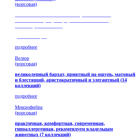
(ворсовая)
сочетание шелковистых и ворсовых нитей,
изысканные рисунки, красота и мягкость,
неповторимый стиль
(35 коллекция)
подробнее
Велюр
(ворсовая)
великолепный бархат, приятный на ощупь, матовый
и блестящий, аристократичный и элегантный
(14
коллекций)
подробнее
Микрофибра
(ворсовая)
практичная, комфортная, современная,
гипоаллергенная, рекомендуем владельцам
животных (7 коллекций)