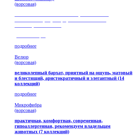
(ворсовая)
сочетание шелковистых и ворсовых нитей,
изысканные рисунки, красота и мягкость,
неповторимый стиль
(35 коллекция)
подробнее
Велюр
(ворсовая)
великолепный бархат, приятный на ощупь, матовый
и блестящий, аристократичный и элегантный
(14
коллекций)
подробнее
Микрофибра
(ворсовая)
практичная, комфортная, современная,
гипоаллергенная, рекомендуем владельцам
животных (7 коллекций)