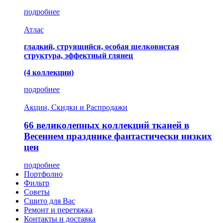
подробнее
Атлас
гладкий, струящийся, особая шелковистая
структура, эффектный глянец
(4 коллекции)
подробнее
Акции, Скидки и Распродажи
66 великолепных коллекций тканей в
Весеннем празднике фантастически низких
цен
подробнее
Портфолио
Фильтр
Советы
Сшито для Вас
Ремонт и перетяжка
Контакты и доставка