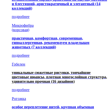
и блестящий, аристократичный и элегантный
(14
коллекций)
подробнее
Микрофибра
(ворсовая)
практичная, комфортная, современная,
гипоаллергенная, рекомендуем владельцам
животных (7 коллекций)
подробнее
Гобелен
уникальные сюжетные рисунки, тончайшие
цветовые нюансы, плотная многослойная структура,
удивительно прочная
(16 дизайнов)
подробнее
Рогожка
особое переплетение нитей, крупная объемная