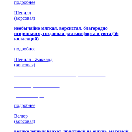
подробнее
Шенилл
(ворсовая)
необычайно мягкая, ворсистая, благородно
искрящаяся, созданная для комфорта и уюта
(56
коллекций)
подробнее
Шенилл - Жаккард
(ворсовая)
сочетание шелковистых и ворсовых нитей,
изысканные рисунки, красота и мягкость,
неповторимый стиль
(35 коллекция)
подробнее
Велюр
(ворсовая)
великолепный бархат, приятный на ощупь, матовый