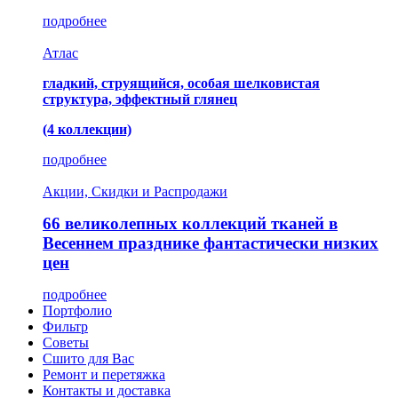
подробнее
Атлас
гладкий, струящийся, особая шелковистая
структура, эффектный глянец
(4 коллекции)
подробнее
Акции, Скидки и Распродажи
66 великолепных коллекций тканей в
Весеннем празднике фантастически низких
цен
подробнее
Портфолио
Фильтр
Советы
Сшито для Вас
Ремонт и перетяжка
Контакты и доставка