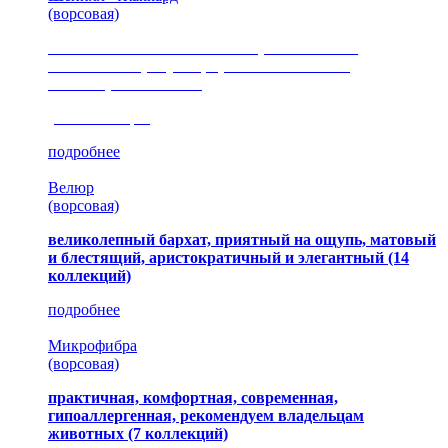
(ворсовая)
сочетание шелковистых и ворсовых нитей,
изысканные рисунки, красота и мягкость,
неповторимый стиль
(35 коллекция)
подробнее
Велюр
(ворсовая)
великолепный бархат, приятный на ощупь, матовый
и блестящий, аристократичный и элегантный
(14
коллекций)
подробнее
Микрофибра
(ворсовая)
практичная, комфортная, современная,
гипоаллергенная, рекомендуем владельцам
животных (7 коллекций)